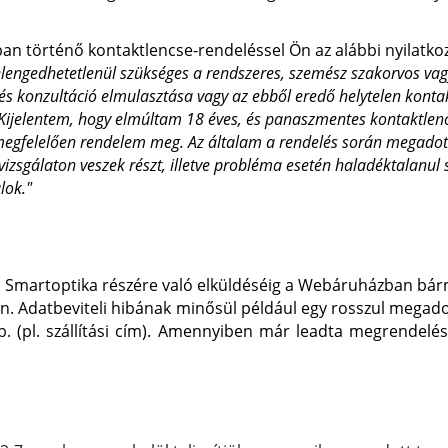
an történő kontaktlencse-rendeléssel Ön az alábbi nyilatkoz
engedhetetlenül szükséges a rendszeres, szemész szakorvos vagy o
és konzultáció elmulasztása vagy az ebből eredő helytelen kontak
Kijelentem, hogy elmúltam 18 éves, és panaszmentes kontaktlenc
 megfelelően rendelem meg. Az általam a rendelés során megadot
e vizsgálaton veszek részt, illetve probléma esetén haladéktalan
lok."
martoptika részére való elküldéséig a Webáruházban bármik
ban. Adatbeviteli hibának minősül például egy rosszul mega
. (pl. szállítási cím). Amennyiben már leadta megrendelésé