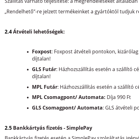
Szállítás várható teljesítése: a megrendeléseket általába
„Rendelhető”-re jelzett termékeinket a gyártóktól tudjuk r
2.4
Átvételi lehetőségek:
Foxpost
: Foxpost átvételi pontokon, kizárólag 
díjtalan!
GLS Futár
: Házhozszállítás esetén a szállító c
díjtalan!
MPL Futár
: Házhozszállítás esetén a szállító c
MPL Csomagpont/ Automata:
Díja 990 Ft
GLS Csomagpont/ Automata
: GLS átvételi p
2.5
Bankkártyás fizetés - SimplePay
Bankkártyás fizetés esetén a SimplePay szolgáltatás igény