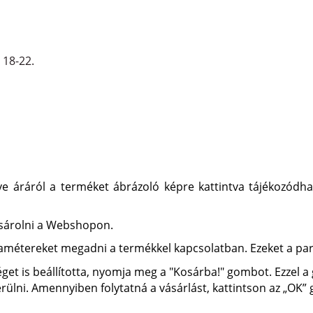
 18-22.
tve áráról a terméket ábrázoló képre kattintva tájékozódha
ásárolni a Webshopon.
ramétereket megadni a termékkel kapcsolatban. Ezeket a pa
et is beállította, nyomja meg a "Kosárba!" gombot. Ezzel
rülni. Amennyiben folytatná a vásárlást, kattintson az „OK