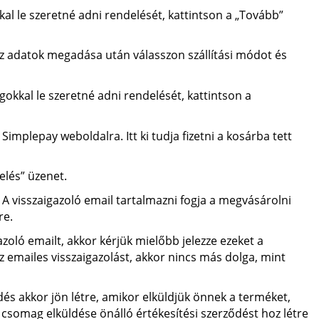
l le szeretné adni rendelését, kattintson a „Tovább”
z adatok megadása után válasszon szállítási módot és
kal le szeretné adni rendelését, kattintson a
Simplepay weboldalra. Itt ki tudja fizetni a kosárba tett
elés” üzenet.
 A visszaigazoló email tartalmazni fogja a megvásárolni
re.
zoló emailt, akkor kérjük mielőbb jelezze ezeket a
 emailes visszaigazolást, akkor nincs más dolga, mint
dés akkor jön létre, amikor elküldjük önnek a terméket,
somag elküldése önálló értékesítési szerződést hoz létre