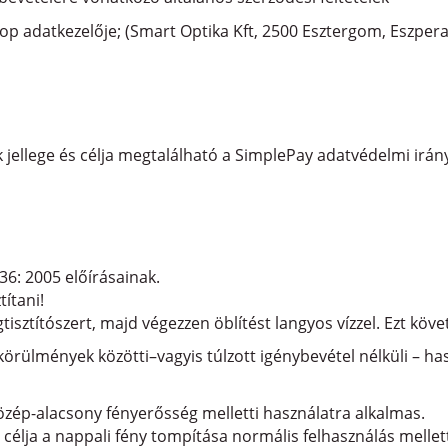
 adatkezelője; (Smart Optika Kft, 2500 Esztergom, Eszperant
k jellege és célja megtalálható a SimplePay adatvédelmi irán
36: 2005 előírásainak.
títani!
isztítószert, majd végezzen öblítést langyos vízzel. Ezt köv
ülmények közötti–vagyis túlzott igénybevétel nélküli – has
közép-alacsony fényerősség melletti használatra alkalmas.
 célja a nappali fény tompítása normális felhasználás mellett