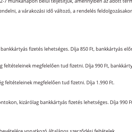
n 2-7 munkanapon belül teljesítjük, amennyiben az adott ter
endelni, a várakozási idő változó, a rendelés feldolgozásako
bankkártyás fizetés lehetséges. Díja 850 Ft, bankkártyás előre
ég feltételeinek megfelelően tud fizetni. Díja 990 Ft, bankkárty
ég feltételeinek megfelelően tud fizetni. Díja 1.990 Ft.
ontokon, kizárólag bankkártyás fizetés lehetséges. Díja 990 Ft,
bevételére vonatkozó általános szerződési feltételek