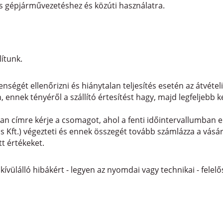
s gépjárművezetéshez és közúti használatra.
lítunk.
nségét ellenőrizni és hiánytalan teljesítés esetén az átvételi
 ennek tényéről a szállító értesítést hagy, majd legfeljebb 
olyan címre kérje a csomagot, ahol a fenti időintervallumban 
rans Kft.) végezteti és ennek összegét tovább számlázza a vá
tt értékeket.
 kívülálló hibákért - legyen az nyomdai vagy technikai - fele