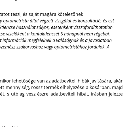
atot teszi, és saját magára kötelezőnek
ptometrista által végzett vizsgálat és konzultáció, és ezt
tlencse használat súlyos, esetenként visszafordíthatatlan
se viselőként a kontaktlencsét 6 hónapnál nem régebbi,
t információk megfelelnek a valóságnak és a javaslatban
ul szemész szakorvoshoz vagy optometristához fordulok. A
or lehetősége van az adatbeviteli hibák javítására, akár
dott mennyiség, rossz termék elhelyezése a kosárban, majd
t, s utólag vesz észre adatbeviteli hibát, írásban jelezze