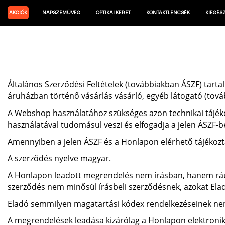
AKCIÓK
NAPSZEMÜVEG
OPTIKAI KERET
KONTAKTLENCSÉK
KIEGÉS
Általános Szerződési Feltételek (továbbiakban ÁSZF) tartal
áruházban történő vásárlás vásárló, egyéb látogató (további
A Webshop használatához szükséges azon technikai tájéko
használatával tudomásul veszi és elfogadja a jelen ÁSZF-b
Amennyiben a jelen ÁSZF és a Honlapon elérhető tájékozta
A szerződés nyelve magyar.
A Honlapon leadott megrendelés nem írásban, hanem ráutal
szerződés nem minősül írásbeli szerződésnek, azokat Ela
Eladó semmilyen magatartási kódex rendelkezéseinek nem
A megrendelések leadása kizárólag a Honlapon elektronik