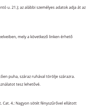
ó u. 21.); az alábbi személyes adatok adja át az
yelveiben, mely a következő linken érhető
etően puha, száraz ruhával törölje szárazra.
ználatot tesz lehetővé.
. Cat. 4.: Nagyon sötét fényszűrővel ellátott