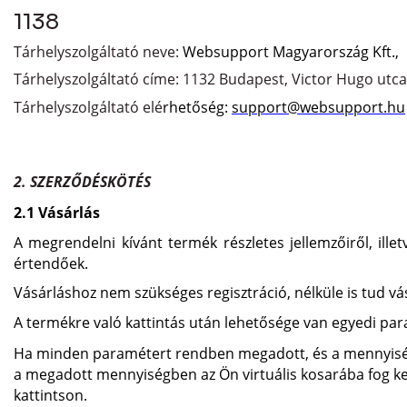
1138
Tárhelyszolgáltató neve:
Websupport Magyarország Kft.,
Tárhelyszolgáltató címe: 1132 Budapest, Victor Hugo utca
Tárhelyszolgáltató elé
rhetőség:
support@websupport.hu
2. SZERZŐDÉSKÖTÉS
2.1 Vásárlás
A megrendelni kívánt termék részletes jellemzőiről, ille
értendőek.
Vásárláshoz nem szükséges regisztráció, nélküle is tud v
A termékre való kattintás után lehetősége van egyedi pa
Ha minden paramétert rendben megadott, és a mennyiség
a megadott mennyiségben az Ön virtuális kosarába fog ke
kattintson.