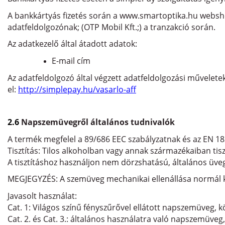
A bankkártyás fizetés során a www.smartoptika.hu webshop
adatfeldolgozónak; (OTP Mobil Kft.;) a tranzakció során.
Az adatkezelő által átadott adatok:
E-mail cím
Az adatfeldolgozó által végzett adatfeldolgozási művelete
el:
http://simplepay.hu/vasarlo-aff
2.6
Napszemüvegről általános tudnivalók
A termék megfelel a 89/686 EEC szabályzatnak és az EN 18
Tisztítás: Tilos alkoholban vagy annak származékaiban tisz
A tisztításhoz használjon nem dörzshatású, általános üvegt
MEGJEGYZÉS: A szemüveg mechanikai ellenállása normál kör
Javasolt használat:
Cat. 1: Világos színű fényszűrővel ellátott napszemüveg, 
Cat. 2. és Cat. 3.: általános használatra való napszemüveg,