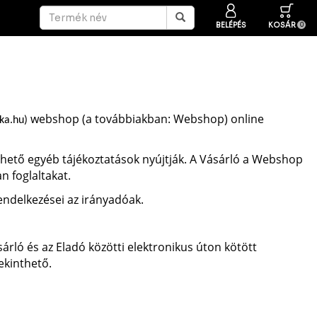
BELÉPÉS
KOSÁR
0
webshop (a továbbiakban: Webshop) online
ika.hu)
hető egyéb tájékoztatások nyújtják. A Vásárló a Webshop
n foglaltakat.
endelkezései az irányadóak.
rló és az Eladó közötti elektronikus úton kötött
ekinthető.