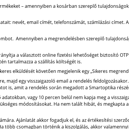
ermékeket – amennyiben a kosárban szereplő tulajdonságokka
it: nevét, email címét, telefonszámát, számlázási címet. A
ombot. Amennyiben a megrendelésben szereplő tulajdonságok
nyítja a választott online fizetési lehetőséget biztosító OTP 
én tartalmazza a szállítás költségét is.
keres elküldését követően megjelenik egy „Sikeres megrend
re, majd egy visszaigazoló email a rendelés feldolgozásakor.
tot is, amit a rendelés során megadott a Smartoptika részé
ő adatokban, vagy 10 percen belül nem kapja meg a visszaiga
ükséges módosításokat. Ha nem talált hibát, és megkapta az
mára. Ajánlatát akkor fogadjuk el, és az értékesítési szerző
 több csomagban történik a kiszolgálás, akkor valamennyi c