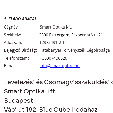
1. ELADÓ ADATAI
Cégnév: Smart Optika Kft.
Székhely:
2500 Esztergom, Eszperantó u. 21.
Adószám:
12973491-2-11
Bejegyző Bíróság: Tatabányai Törvényszék Cégbírósága
Telefonszám:
+36307408626
E-mail:
info@smartoptika.hu
Levelezési és Csomagvisszaküldési 
Smart Optika Kft.
Budapest
Váci út 182. Blue Cube Irodaház