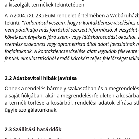
a kiszolgált termékek tekintetében.
A 7/2004. (XI. 23.) EüM rendelet értelmében a Webáruházb
tekinti:
"Tudomásul veszem, hogy a kontaktlencse-viseléshez el
nem pótolhatja más forrásból szerzett információ. A vizsgálat 
következményekkel járó szem- vagy látáskárosodást okozhat. 
szemész szakorvos vagy optometrista által adott javaslatnak
foglaltaknak. A kontaktlencse viselése alatt legalább félévent
fentiek elmulasztásából eredő károkért teljes felelősséget válla
2.2
Adatbeviteli hibák javítása
Önnek a rendelés bármely szakaszában és a megrendelés S
a saját fiókjában, akár a megrendelési felületen a kosár
a termék törlése a kosárból, rendelési adatok elírása stb
ügyfélszolgálatunknak.
2.3
Szállítási határidők