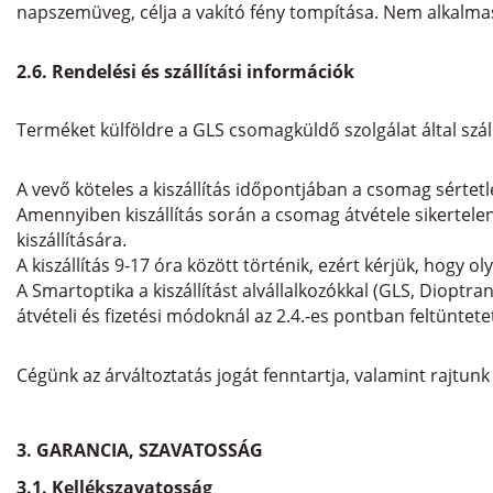
napszemüveg, célja a vakító fény tompítása. Nem alkalma
2.6. Rendelési és szállítási információk
Terméket külföldre a GLS csomagküldő szolgálat által szál
A vevő köteles a kiszállítás időpontjában a csomag sértetle
Amennyiben kiszállítás során a csomag átvétele sikertelen,
kiszállítására.
A kiszállítás 9-17 óra között történik, ezért kérjük, hogy 
A Smartoptika a kiszállítást alvállalkozókkal (GLS, Diopt
átvételi és fizetési módoknál az 2.4.-es pontban feltüntete
Cégünk az árváltoztatás jogát fenntartja, valamint rajtunk
3. GARANCIA, SZAVATOSSÁG
3.1. Kellékszavatosság