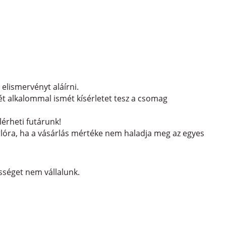
 elismervényt aláírni.
két alkalommal ismét kísérletet tesz a csomag
elérheti futárunk!
sárlóra, ha a vásárlás mértéke nem haladja meg az egyes
lősséget nem vállalunk.