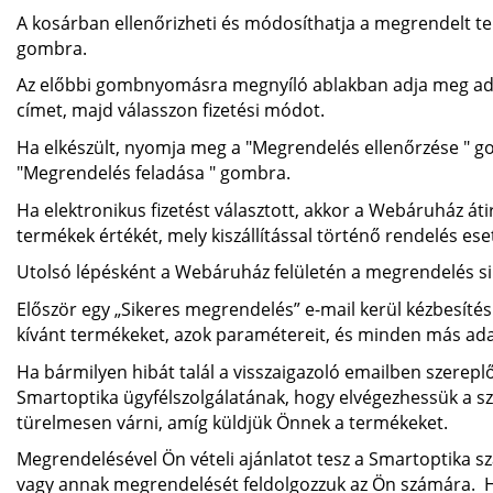
A kosárban ellenőrizheti és módosíthatja a megrendelt t
gombra.
Az előbbi gombnyomásra megnyíló ablakban adja meg adata
címet, majd válasszon fizetési módot.
Ha elkészült, nyomja meg a "Megrendelés ellenőrzése " g
"Megrendelés feladása " gombra.
Ha elektronikus fizetést választott, akkor a Webáruház átirá
termékek értékét, mely kiszállítással történő rendelés eset
Utolsó lépésként a Webáruház felületén a megrendelés si
Először egy „Sikeres megrendelés” e-mail kerül kézbesítés
kívánt termékeket, azok paramétereit, és minden más ada
Ha bármilyen hibát talál a visszaigazoló emailben szerepl
Smartoptika ügyfélszolgálatának, hogy elvégezhessük a sz
türelmesen várni, amíg küldjük Önnek a termékeket.
Megrendelésével Ön vételi ajánlatot tesz a Smartoptika szá
vagy annak megrendelését feldolgozzuk az Ön számára. Ha