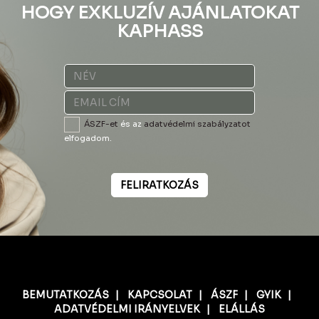
HOGY EXKLUZÍV AJÁNLATOKAT
KAPHASS
ÁSZF-et
és az
adatvédelmi szabályzatot
elfogadom.
FELIRATKOZÁS
BEMUTATKOZÁS
|
KAPCSOLAT
|
ÁSZF
|
GYIK
|
ADATVÉDELMI IRÁNYELVEK
|
ELÁLLÁS