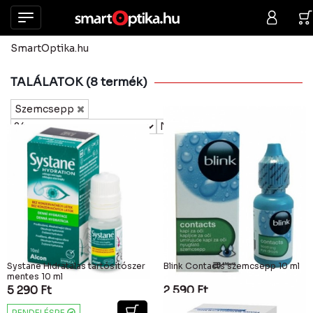
SmartOptika.hu
TALÁLATOK (8 termék)
Szemcsepp
Systane Hidratalas tartósítószer
Blink Contacts szemcsepp 10 ml
mentes 10 ml
5 290
Ft
2 590
Ft
RENDELÉSRE
RENDELÉSRE