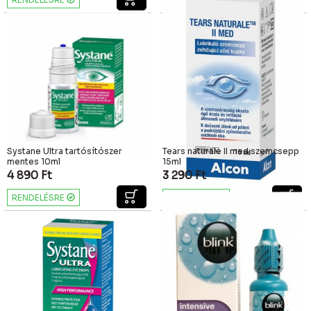
Systane Ultra tartósítószer
Tears naturale II med szemcsepp
mentes 10ml
15ml
4 890
Ft
3 290
Ft
RENDELÉSRE
RAKTÁRON