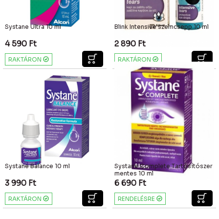
Systane Ultra 10 ml
Blink Intensive szemcsepp 10 ml
4 590
Ft
2 890
Ft
RAKTÁRON
RAKTÁRON
Systane Balance 10 ml
Systane Complete Tartósítószer
mentes 10 ml
3 990
Ft
6 690
Ft
RAKTÁRON
RENDELÉSRE