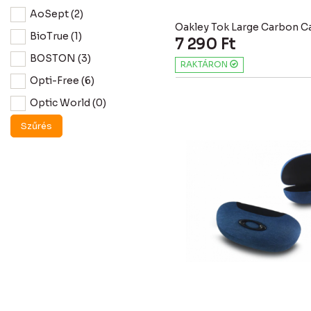
AoSept (2)
Oakley Tok Large Carbon C
BioTrue (1)
7 290
Ft
BOSTON (3)
RAKTÁRON
Opti-Free (6)
Optic World (0)
RENU (3)
Szűrés
Systane (6)