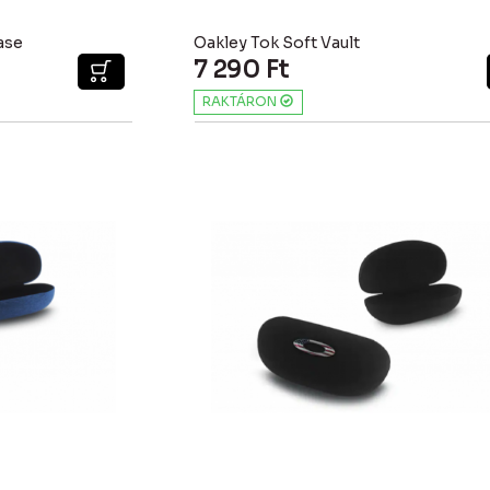
ase
Oakley Tok Soft Vault
7 290
Ft
RAKTÁRON