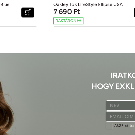
 Blue
Oakley Tok LifeStyle Ellipse USA
7 690
Ft
RAKTÁRON
IRATK
HOGY EXKL
ÁSZF-et
és