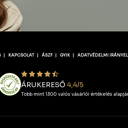
S
|
KAPCSOLAT
|
ÁSZF
|
GYIK
|
ADATVÉDELMI IRÁNYE
ÁRUKERESŐ
4,4/5
Több mint 1300 valós vásárlói értékelés alapjá