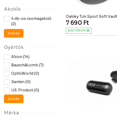
Akciók
Oakley Tok Sport Soft Vaul
4 db-os csomagakció
7 690
Ft
(2)
RAKTÁRON
Szűrés
Gyártók
Alcon (14)
Bausch&Lomb (7)
OpticWorld (0)
Santen (0)
US. Product (0)
Szűrés
Márka