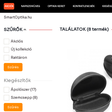
AKCIÓK
NAPSZEMÜVEG
OPTIKAI KERET
KONTAKTLENCSÉK
KIEGÉS
SmartOptika.hu
TALÁLATOK (8 termék)
SZŰRŐK
Akciós
Új kollekció
Raktáron
Szűrés
Kiegészítők
Ápolószer (17)
Szemcsepp (8)
Szűrés