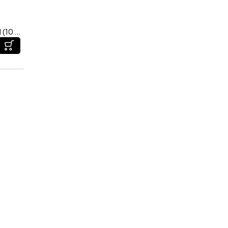
FreshLook One Day Color - dioptriával (10 db) - napi