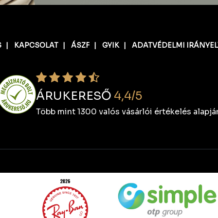
S
|
KAPCSOLAT
|
ÁSZF
|
GYIK
|
ADATVÉDELMI IRÁNYE
ÁRUKERESŐ
4,4/5
Több mint 1300 valós vásárlói értékelés alapjá