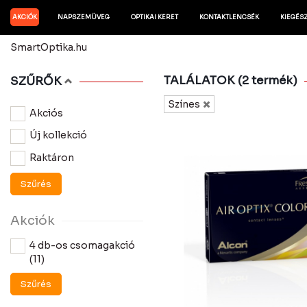
AKCIÓK
NAPSZEMÜVEG
OPTIKAI KERET
KONTAKTLENCSÉK
KIEGÉS
SmartOptika.hu
TALÁLATOK (2 termék)
SZŰRŐK
Színes
Akciós
Új kollekció
Raktáron
Szűrés
Akciók
4 db-os csomagakció
(11)
Szűrés