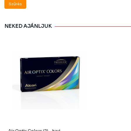
Szűrés
NEKED AJÁNLJUK
Air Optix Colors (2) - havi