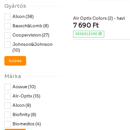
Gyártók
Alcon (38)
Air Optix Colors (2) - havi
7 690
Ft
Bausch&Lomb (8)
RENDELÉSRE
Coopervision (27)
Johnson&Johnson
(10)
Szűrés
Márka
Acuvue (10)
Air-Optix (15)
Alcon (8)
Biofinity (8)
Biomedics (4)