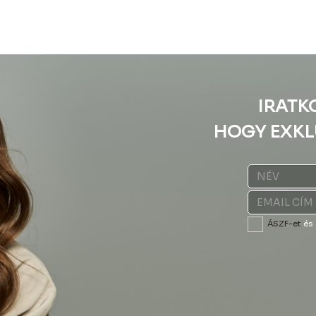
IRATK
HOGY EXKL
ÁSZF-et
és