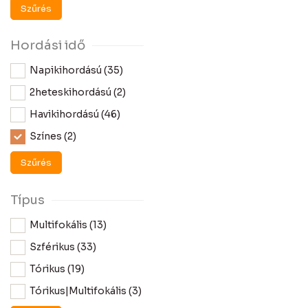
clariti® (4)
Szűrés
Dailies (14)
Hordási idő
FreshLook (1)
Napikihordású (35)
MyDay (2)
2heteskihordású (2)
Proclear (8)
Havikihordású (46)
PureVision (3)
Színes (2)
SofLens (4)
Szűrés
Típus
Multifokális (13)
Szférikus (33)
Tórikus (19)
Tórikus|Multifokális (3)