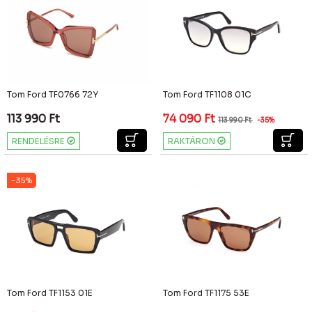
Tom Ford TF0766 72Y
Tom Ford TF1108 01C
113 990
Ft
74 090
Ft
113 990
Ft
-35%
RENDELÉSRE
RAKTÁRON
-35%
Tom Ford TF1153 01E
Tom Ford TF1175 53E