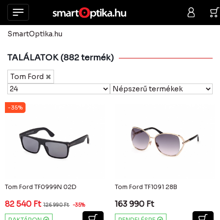
SmartOptika.hu
TALÁLATOK (882 termék)
Tom Ford
-35%
Tom Ford TF0999N 02D
Tom Ford TF1091 28B
82 540
Ft
163 990
Ft
126 990
Ft
-35%
RAKTÁRON
RENDELÉSRE