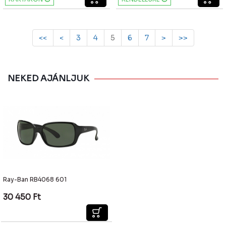
<<
<
3
4
5
6
7
>
>>
NEKED AJÁNLJUK
Ray-Ban RB4068 601
30 450
Ft