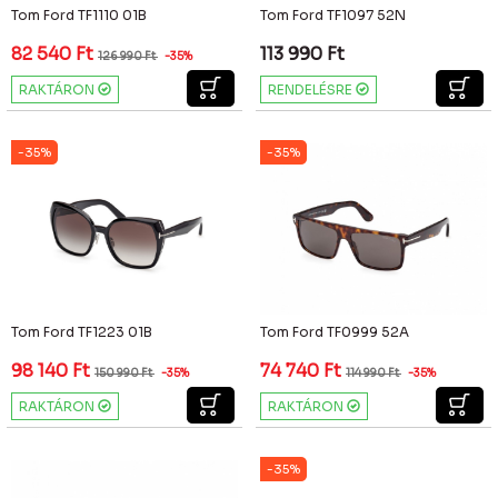
Tom Ford TF1110 01B
Tom Ford TF1097 52N
82 540
Ft
113 990
Ft
126 990
Ft
-35%
RAKTÁRON
RENDELÉSRE
-35%
-35%
Tom Ford TF1223 01B
Tom Ford TF0999 52A
98 140
Ft
74 740
Ft
150 990
Ft
-35%
114 990
Ft
-35%
RAKTÁRON
RAKTÁRON
-35%