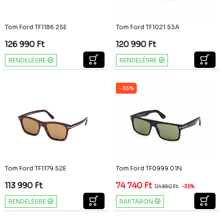
Tom Ford TF1186 25E
Tom Ford TF1021 53A
126 990
Ft
120 990
Ft
RENDELÉSRE
RENDELÉSRE
-35%
Tom Ford TF1179 52E
Tom Ford TF0999 01N
113 990
Ft
74 740
Ft
114 990
Ft
-35%
RENDELÉSRE
RAKTÁRON