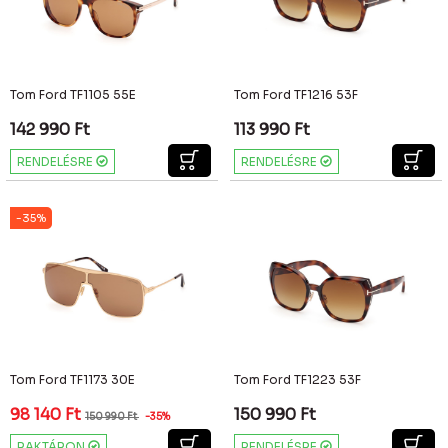
Tom Ford TF1105 55E
Tom Ford TF1216 53F
142 990
Ft
113 990
Ft
RENDELÉSRE
RENDELÉSRE
-35%
Tom Ford TF1173 30E
Tom Ford TF1223 53F
98 140
Ft
150 990
Ft
150 990
Ft
-35%
RAKTÁRON
RENDELÉSRE