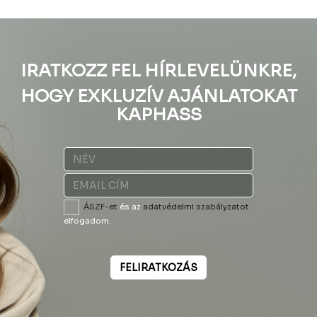
IRATKOZZ FEL HÍRLEVELÜNKRE,
HOGY EXKLUZÍV AJÁNLATOKAT
KAPHASS
ÁSZF-et
és az
adatvédelmi szabályzatot
elfogadom.
FELIRATKOZÁS