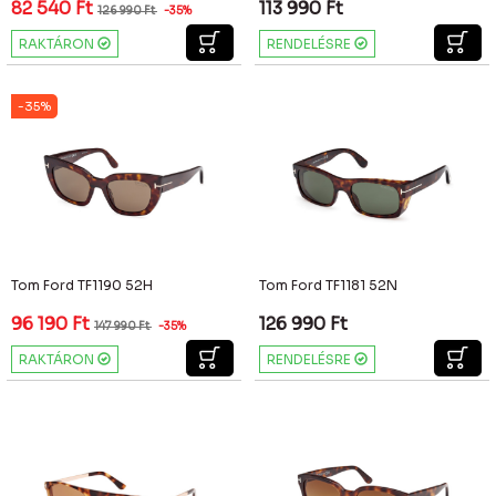
82 540
Ft
113 990
Ft
126 990
Ft
-35%
RAKTÁRON
RENDELÉSRE
-35%
Tom Ford TF1190 52H
Tom Ford TF1181 52N
96 190
Ft
126 990
Ft
147 990
Ft
-35%
RAKTÁRON
RENDELÉSRE