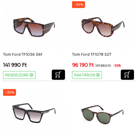
-35%
Tom Ford TF1036 56F
Tom Ford TF1078 52T
141 990
Ft
96 190
Ft
147 990
Ft
-35%
RENDELÉSRE
RAKTÁRON
-35%