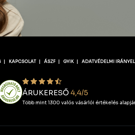
S
|
KAPCSOLAT
|
ÁSZF
|
GYIK
|
ADATVÉDELMI IRÁNYE
ÁRUKERESŐ
4,4/5
Több mint 1300 valós vásárlói értékelés alapjá