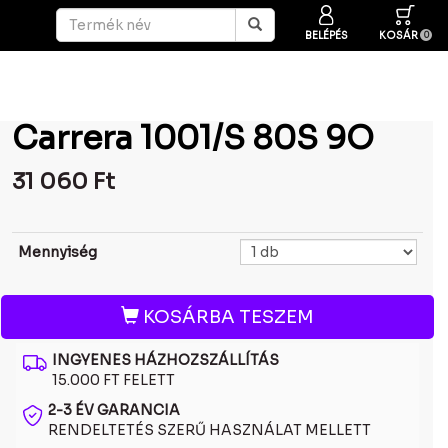
BELÉPÉS
KOSÁR
0
Carrera 1001/S 80S 9O
31 060
Ft
Mennyiség
KOSÁRBA TESZEM
INGYENES HÁZHOZSZÁLLÍTÁS
15.000 FT FELETT
2-3 ÉV GARANCIA
RENDELTETÉS SZERŰ HASZNÁLAT MELLETT