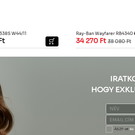
338S W44/11
Ray-Ban Wayfarer RB4340 
Ft
34 270
Ft
38 080
Ft
IRATK
HOGY EXKL
ÁSZF-et
és