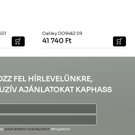
601
Oakley OO9462 09
41 740
Ft
OZZ FEL HÍRLEVELÜNKRE,
UZÍV AJÁNLATOKAT KAPHASS
 az
adatvédelmi szabályzatot
elfogadom.