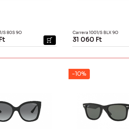
1/S 80S 9O
Carrera 1001/S BLX 9O
Ft
31 060
Ft
-10%