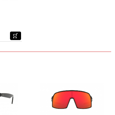
Szár hossz
140
Híd hossz
11