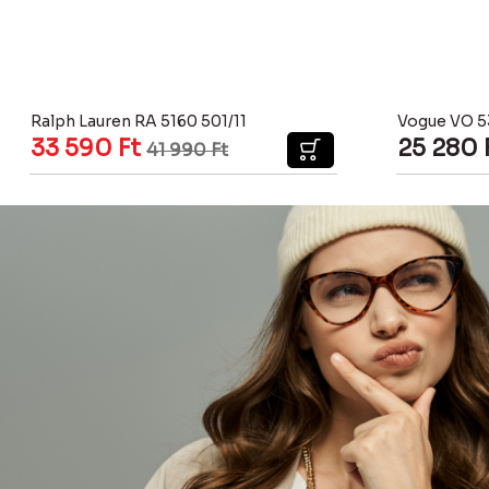
Ralph Lauren RA 5160 501/11
Vogue VO 5
33 590
Ft
25 280
41 990
Ft