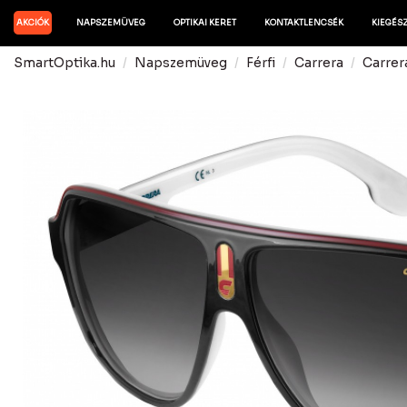
AKCIÓK
NAPSZEMÜVEG
OPTIKAI KERET
KONTAKTLENCSÉK
KIEGÉS
SmartOptika.hu
Napszemüveg
Férfi
Carrera
Carrer