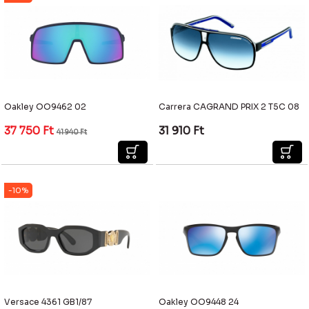
Oakley OO9462 02
Carrera CAGRAND PRIX 2 T5C 08
37 750
Ft
31 910
Ft
41 940
Ft
-10%
Versace 4361 GB1/87
Oakley OO9448 24