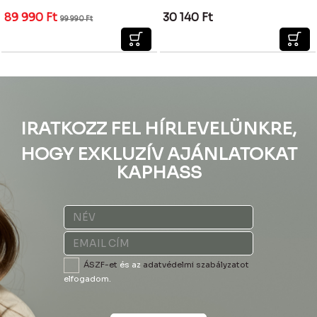
89 990
Ft
30 140
Ft
99 990
Ft
IRATKOZZ FEL HÍRLEVELÜNKRE,
HOGY EXKLUZÍV AJÁNLATOKAT
KAPHASS
ÁSZF-et
és az
adatvédelmi szabályzatot
elfogadom.