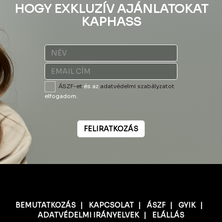
HOGY EXKLUZÍV AJÁNLATOKAT
KAPHASS
ÁSZF-et
és az
adatvédelmi szabályzatot
elfogadom.
FELIRATKOZÁS
BEMUTATKOZÁS
|
KAPCSOLAT
|
ÁSZF
|
GYIK
|
ADATVÉDELMI IRÁNYELVEK
|
ELÁLLÁS