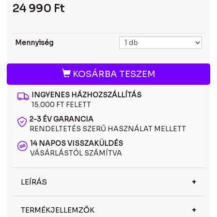
24 990
Ft
Mennyiség
KOSÁRBA TESZEM
INGYENES HÁZHOZSZÁLLÍTÁS
15.000 FT FELETT
2-3 ÉV GARANCIA
RENDELTETÉS SZERŰ HASZNÁLAT MELLETT
14 NAPOS VISSZAKÜLDÉS
VÁSÁRLÁSTÓL SZÁMÍTVA
LEÍRÁS
A Dorko DRK7029 C3 napszemüveg a márka
TERMÉKJELLEMZŐK
jellegzetes stílusát tükrözi: fiatalos, merész és