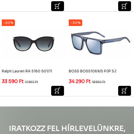
-20%
-30%
Ralph Lauren RA 5160 501/11
BOSS BOSS1069/S PJP 3J
33 590
Ft
34 290
Ft
41 990
Ft
48 990
Ft
IRATKOZZ FEL HÍRLEVELÜNKRE,