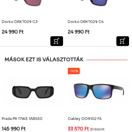
Dorko DRK7029 C3
Dorko DRK7029 C4
24 990
Ft
24 990
Ft
MÁSOK EZT IS VÁLASZTOTTÁK
-10%
Prada PR 17WS 1AB5S0
Oakley OO9102 F5
145 990
Ft
33 570
Ft
37 300
Ft