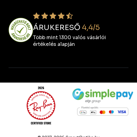
ÁRUKERESŐ
4,4/5
Több mint 1300 valós vásárlói
értékelés alapján