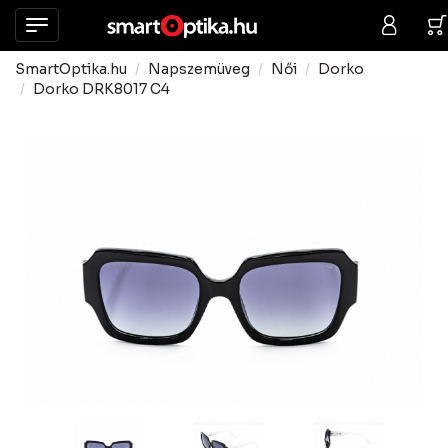
SmartOptika.hu
Napszemüveg
Női
Dorko
Dorko DRK8017 C4