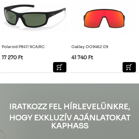
Polaroid P8411 9CA/RC
Oakley OO9462 09
17 270
Ft
41 740
Ft
IRATKOZZ FEL HÍRLEVELÜNKRE,
HOGY EXKLUZÍV AJÁNLATOKAT
KAPHASS