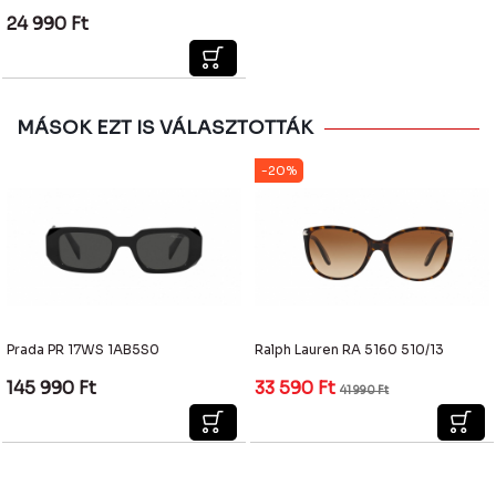
24 990
Ft
MÁSOK EZT IS VÁLASZTOTTÁK
-20%
Prada PR 17WS 1AB5S0
Ralph Lauren RA 5160 510/13
145 990
Ft
33 590
Ft
41 990
Ft