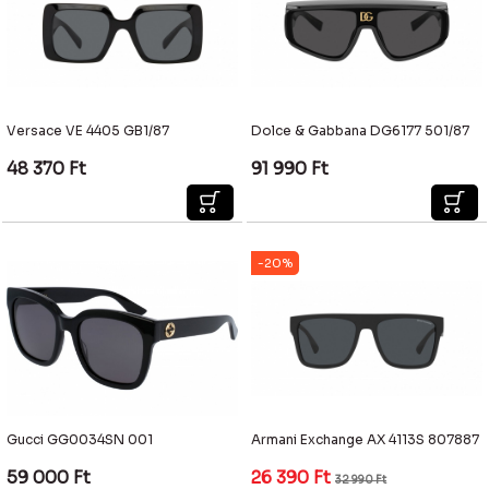
Versace VE 4405 GB1/87
Dolce & Gabbana DG6177 501/87
48 370
Ft
91 990
Ft
-20%
Gucci GG0034SN 001
Armani Exchange AX 4113S 807887
59 000
Ft
26 390
Ft
32 990
Ft