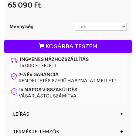
65 090
Ft
Mennyiség
KOSÁRBA TESZEM
INGYENES HÁZHOZSZÁLLÍTÁS
15.000 FT FELETT
2-3 ÉV GARANCIA
RENDELTETÉS SZERŰ HASZNÁLAT MELLETT
14 NAPOS VISSZAKÜLDÉS
VÁSÁRLÁSTÓL SZÁMÍTVA
LEÍRÁS
Az Oakley OO9460 05 polarizált napszemüveg a
TERMÉKJELLEMZŐK
látáskomfortot és a teljesítményt egyesíti. A