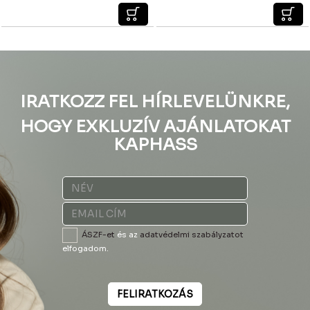
IRATKOZZ FEL HÍRLEVELÜNKRE,
HOGY EXKLUZÍV AJÁNLATOKAT
KAPHASS
ÁSZF-et
és az
adatvédelmi szabályzatot
elfogadom.
FELIRATKOZÁS