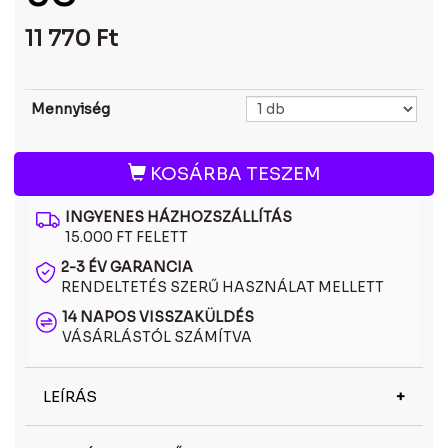
11 770
Ft
Mennyiség
KOSÁRBA TESZEM
INGYENES HÁZHOZSZÁLLÍTÁS
15.000 FT FELETT
2-3 ÉV GARANCIA
RENDELTETÉS SZERŰ HASZNÁLAT MELLETT
14 NAPOS VISSZAKÜLDÉS
VÁSÁRLÁSTÓL SZÁMÍTVA
LEÍRÁS
A Polaroid PLD4161/S 086 UC polarizált