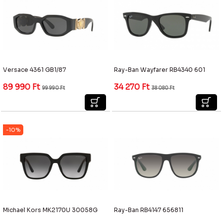
Versace 4361 GB1/87
Ray-Ban Wayfarer RB4340 601
89 990
Ft
34 270
Ft
99 990
Ft
38 080
Ft
-10%
Michael Kors MK2170U 30058G
Ray-Ban RB4147 656811