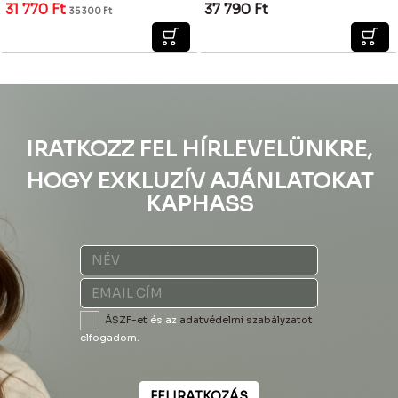
31 770
Ft
37 790
Ft
35 300
Ft
IRATKOZZ FEL HÍRLEVELÜNKRE,
HOGY EXKLUZÍV AJÁNLATOKAT
KAPHASS
ÁSZF-et
és az
adatvédelmi szabályzatot
elfogadom.
FELIRATKOZÁS