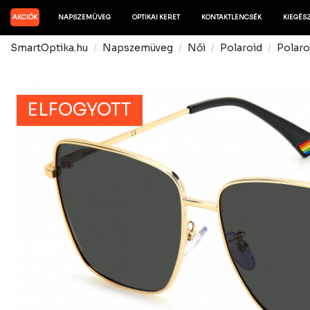
AKCIÓK
NAPSZEMÜVEG
OPTIKAI KERET
KONTAKTLENCSÉK
KIEGÉS
SmartOptika.hu
Napszemüveg
Női
Polaroid
Polar
ELFOGYOTT