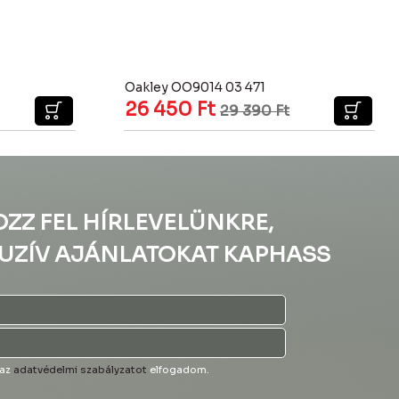
Oakley OO9014 03 471
26 450
Ft
29 390
Ft
OZZ FEL HÍRLEVELÜNKRE,
UZÍV AJÁNLATOKAT KAPHASS
 az
adatvédelmi szabályzatot
elfogadom.