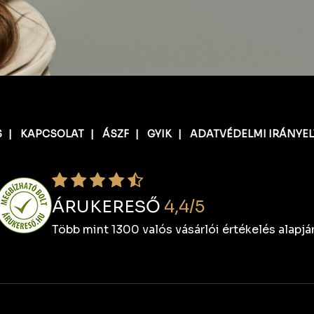
S
|
KAPCSOLAT
|
ÁSZF
|
GYIK
|
ADATVÉDELMI IRÁNYE
ÁRUKERESŐ
4,4/5
Több mint 1300 valós vásárlói értékelés alapjá