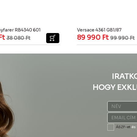
yfarer RB4340 601
Versace 4361 GB1/87
Ft
89 990
Ft
38 080
Ft
99 990
Ft
IRATK
HOGY EXKL
ÁSZF-et
és