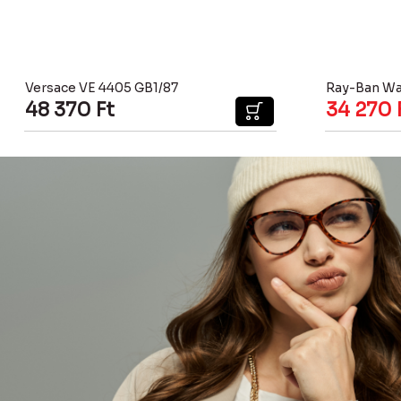
Versace VE 4405 GB1/87
Ray-Ban Wa
48 370
Ft
34 270