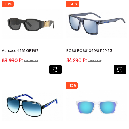
Nem
Női
-10%
-30%
Keret szín
Zöld
Keret forma
Macska
Keret típusa
Teli
Keret anyaga
Lencse szín
Versace 4361 GB1/87
BOSS BOSS1069/S PJP 3J
Keret szélesség
54
89 990
Ft
34 290
Ft
99 990
Ft
48 990
Ft
Szár hossz
145
Híd hossz
16
-10%