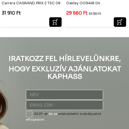
Carrera CAGRAND PRIX 2 T5C 08
Oakley OO9448 04
31 910
Ft
29 860
Ft
33 180
Ft
IRATKOZZ FEL HÍRLEVELÜNKRE,
HOGY EXKLUZÍV AJÁNLATOKAT
KAPHASS
ÁSZF-et
és az
adatvédelmi szabályzatot
elfogadom.