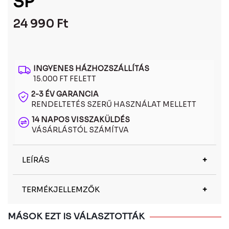
SP
24 990
Ft
INGYENES HÁZHOZSZÁLLÍTÁS
15.000 FT FELETT
2-3 ÉV GARANCIA
RENDELTETÉS SZERŰ HASZNÁLAT MELLETT
14 NAPOS VISSZAKÜLDÉS
VÁSÁRLÁSTÓL SZÁMÍTVA
LEÍRÁS
A Polaroid PLD6192/S 86 SP polarizált
TERMÉKJELLEMZŐK
napszemüveg a stílust és a látáskomfortot ötvözi.
A polarizált lencsék csökkentik a tükröződéseket
és javítják a kontrasztot, a prémium keret pedig
Márka
Polaroid
MÁSOK EZT IS VÁLASZTOTTÁK
egész napos kényelmet biztosít.