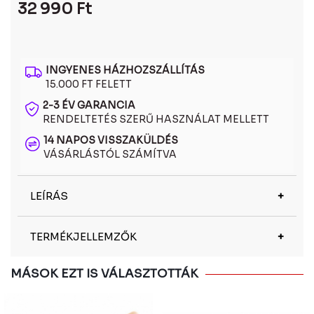
32 990
Ft
INGYENES HÁZHOZSZÁLLÍTÁS
15.000 FT FELETT
2-3 ÉV GARANCIA
RENDELTETÉS SZERŰ HASZNÁLAT MELLETT
14 NAPOS VISSZAKÜLDÉS
VÁSÁRLÁSTÓL SZÁMÍTVA
LEÍRÁS
A Polaroid PLD6208/S/X 789 HE polarizált
TERMÉKJELLEMZŐK
napszemüveg a stílust és a látáskomfortot ötvözi.
A polarizált lencsék csökkentik a tükröződéseket
és javítják a kontrasztot, a prémium keret pedig
Márka
Polaroid
MÁSOK EZT IS VÁLASZTOTTÁK
egész napos kényelmet biztosít.
Nem
Női