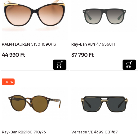
Keret szín
Lila
Keret forma
Szögletes
Keret típusa
Teli
Keret anyaga
Lencse szín
RALPH LAUREN 5150 1090/13
Ray-Ban RB4147 656811
Keret szélesség
52
44 990
Ft
37 790
Ft
Szár hossz
140
Híd hossz
23
-10%
Ray-Ban RB2180 710/73
Versace VE 4399 GB1/87