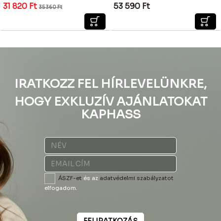
31 820
Ft
53 590
Ft
35 360
Ft
IRATKOZZ FEL HÍRLEVELÜNKRE,
HOGY EXKLUZÍV AJÁNLATOKAT
KAPHASS
ÁSZF-et
és az
adatvédelmi szabályzatot
elfogadom.
FELIRATKOZÁS