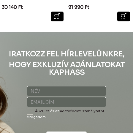
30 140
Ft
91 990
Ft
IRATKOZZ FEL HÍRLEVELÜNKRE,
HOGY EXKLUZÍV AJÁNLATOKAT
KAPHASS
ÁSZF-et
és az
adatvédelmi szabályzatot
elfogadom.