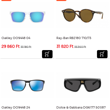
Oakley OO9448 04
Ray-Ban RB2180 710/73
29 860
Ft
31 820
Ft
33 180
Ft
35 360
Ft
Oakley OO9448 24
Dolce & Gabbana DG6177 501/87