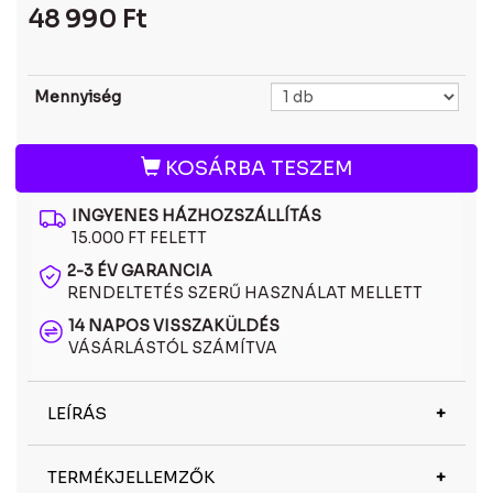
48 990
Ft
Mennyiség
KOSÁRBA TESZEM
INGYENES HÁZHOZSZÁLLÍTÁS
15.000 FT FELETT
2-3 ÉV GARANCIA
RENDELTETÉS SZERŰ HASZNÁLAT MELLETT
14 NAPOS VISSZAKÜLDÉS
VÁSÁRLÁSTÓL SZÁMÍTVA
LEÍRÁS
A Ray-Ban RB3445 4 napszemüveg a klasszikus
TERMÉKJELLEMZŐK
amerikai stílust és az időtálló dizájnt képviseli, a