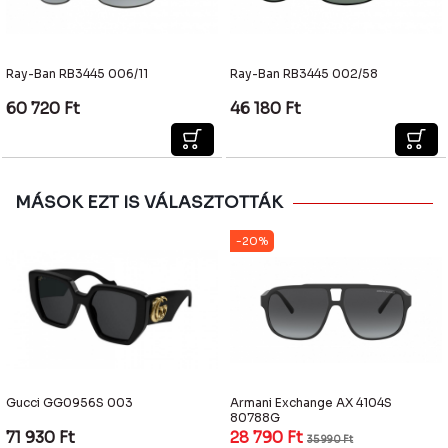
Ray-Ban RB3445 006/11
Ray-Ban RB3445 002/58
60 720
Ft
46 180
Ft
MÁSOK EZT IS VÁLASZTOTTÁK
-20%
Gucci GG0956S 003
Armani Exchange AX 4104S
80788G
71 930
Ft
28 790
Ft
35 990
Ft