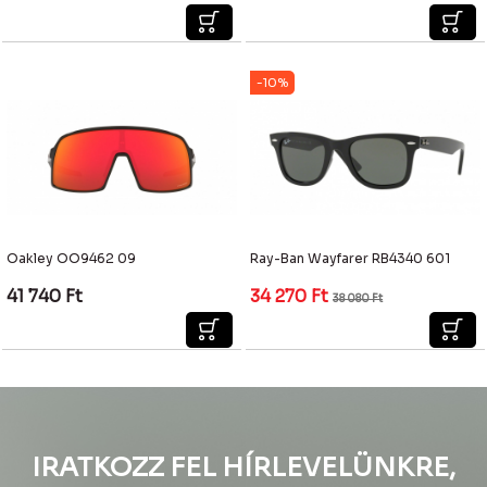
-10%
Oakley OO9462 09
Ray-Ban Wayfarer RB4340 601
41 740
Ft
34 270
Ft
38 080
Ft
IRATKOZZ FEL HÍRLEVELÜNKRE,