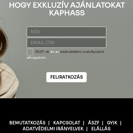
HOGY EXKLUZÍV AJÁNLATOKAT
KAPHASS
ÁSZF-et
és az
adatvédelmi szabályzatot
elfogadom.
FELIRATKOZÁS
BEMUTATKOZÁS
|
KAPCSOLAT
|
ÁSZF
|
GYIK
|
ADATVÉDELMI IRÁNYELVEK
|
ELÁLLÁS