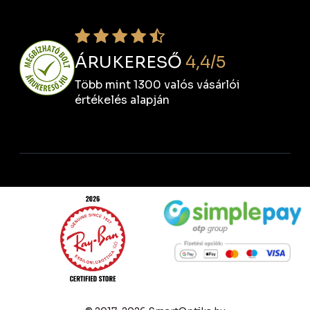
ÁRUKERESŐ
4,4/5
Több mint 1300 valós vásárlói
értékelés alapján