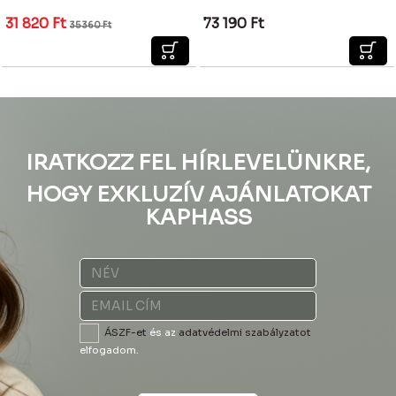
31 820
Ft
73 190
Ft
35 360
Ft
IRATKOZZ FEL HÍRLEVELÜNKRE,
HOGY EXKLUZÍV AJÁNLATOKAT
KAPHASS
ÁSZF-et
és az
adatvédelmi szabályzatot
elfogadom.