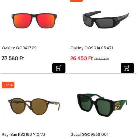
Oakley OO9417 29
Oakley OO9014 03 471
37 580
Ft
26 450
Ft
29 390
Ft
-10%
Ray-Ban RB2180 710/73
Gucci GG0956S 001