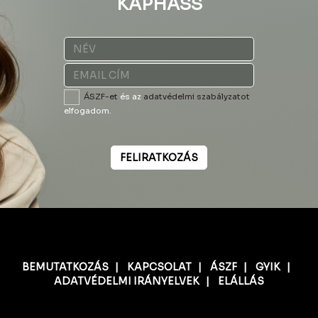
KAPHASS
ÁSZF-et
és az
adatvédelmi szabályzatot
elfogadom.
FELIRATKOZÁS
BEMUTATKOZÁS
|
KAPCSOLAT
|
ÁSZF
|
GYIK
|
ADATVÉDELMI IRÁNYELVEK
|
ELÁLLÁS