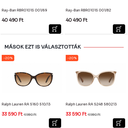
Ray-Ban RBR0101S 001/69
Ray-Ban RBR0101S 001/82
40 490
Ft
40 490
Ft
MÁSOK EZT IS VÁLASZTOTTÁK
-20%
-20%
Ralph Lauren RA 5160 510/13
Ralph Lauren RA 5248 580213
33 590
Ft
33 590
Ft
41 990
Ft
41 990
Ft