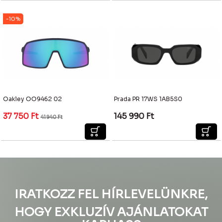
-10%
Oakley OO9462 02
Prada PR 17WS 1AB5S0
37 750
Ft
145 990
Ft
41 940
Ft
IRATKOZZ FEL HÍRLEVELÜNKRE,
HOGY EXKLUZÍV AJÁNLATOKAT