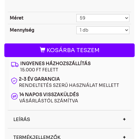
Méret
Mennyiség
KOSÁRBA TESZEM
INGYENES HÁZHOZSZÁLLÍTÁS
15.000 FT FELETT
2-3 ÉV GARANCIA
RENDELTETÉS SZERŰ HASZNÁLAT MELLETT
14 NAPOS VISSZAKÜLDÉS
VÁSÁRLÁSTÓL SZÁMÍTVA
LEÍRÁS
A Ray-Ban RBR0101S 001/1A napszemüveg a
TERMÉKJELLEMZŐK
klasszikus amerikai stílust és az időtálló dizájnt