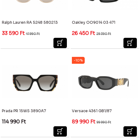
Ralph Lauren RA 5248 580213
Oakley OO9014 03 471
33 590
Ft
26 450
Ft
41 990
Ft
29 390
Ft
-10%
Prada PR 15WS 3890A7
Versace 4361 GB1/87
114 990
Ft
89 990
Ft
99 990
Ft