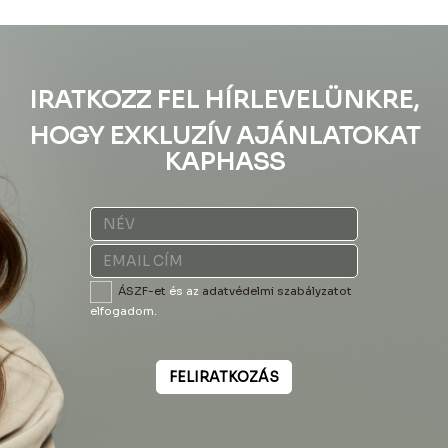
IRATKOZZ FEL HÍRLEVELÜNKRE,
HOGY EXKLUZÍV AJÁNLATOKAT
KAPHASS
ÁSZF-et
és az
adatvédelmi szabályzatot
elfogadom.
FELIRATKOZÁS