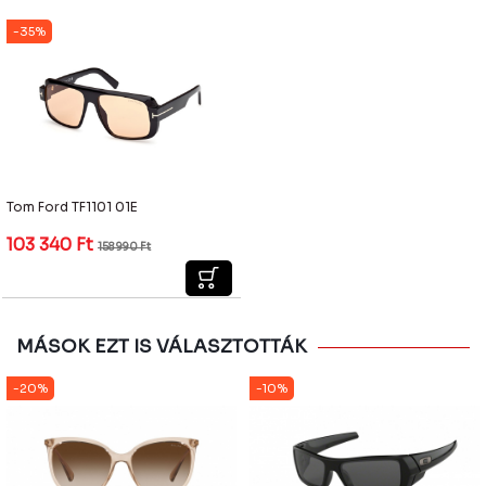
-35%
Tom Ford TF1101 01E
103 340
Ft
158 990
Ft
MÁSOK EZT IS VÁLASZTOTTÁK
-20%
-10%