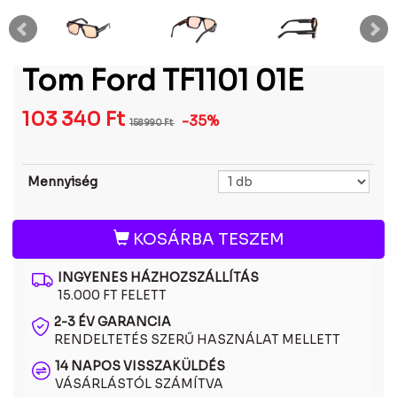
Tom Ford TF1101 01E
103 340
Ft
-35%
158 990
Ft
Mennyiség
KOSÁRBA TESZEM
INGYENES HÁZHOZSZÁLLÍTÁS
15.000 FT FELETT
2-3 ÉV GARANCIA
RENDELTETÉS SZERŰ HASZNÁLAT MELLETT
14 NAPOS VISSZAKÜLDÉS
VÁSÁRLÁSTÓL SZÁMÍTVA