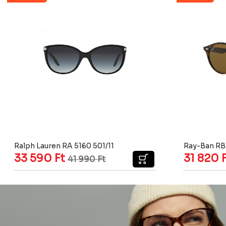
Ralph Lauren RA 5160 501/11
Ray-Ban RB
33 590
Ft
31 820
41 990
Ft