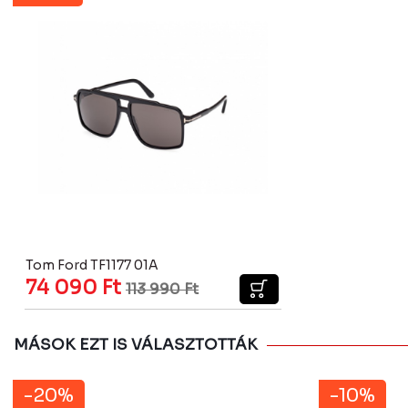
Tom Ford TF1177 01A
74 090
Ft
113 990
Ft
MÁSOK EZT IS VÁLASZTOTTÁK
-20%
-10%