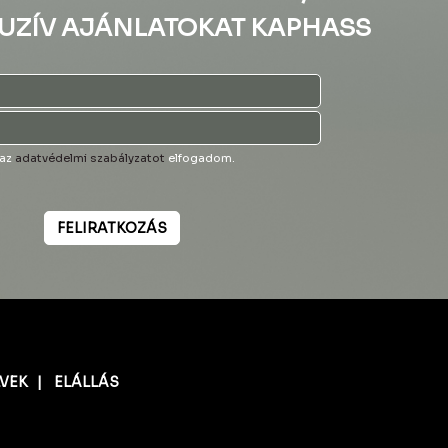
UZÍV AJÁNLATOKAT KAPHASS
 az
adatvédelmi szabályzatot
elfogadom.
FELIRATKOZÁS
LVEK
|
ELÁLLÁS