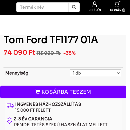
BELÉPÉS
KOSÁR
0
Tom Ford TF1177 01A
74 090
Ft
113 990
Ft
-35%
Mennyiség
KOSÁRBA TESZEM
INGYENES HÁZHOZSZÁLLÍTÁS
15.000 FT FELETT
2-3 ÉV GARANCIA
RENDELTETÉS SZERŰ HASZNÁLAT MELLETT