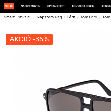
AKCIÓK
NAPSZEMÜVEG
OPTIKAI KERET
KONTAKTLENCSÉK
KIEGÉS
SmartOptika.hu
Napszemüveg
Férfi
Tom Ford
Tom 
AKCIÓ -35%