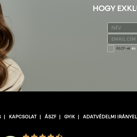
HOGY EXKL
ÁSZF-et
és
S
|
KAPCSOLAT
|
ÁSZF
|
GYIK
|
ADATVÉDELMI IRÁNYE