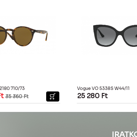
2180 710/73
Vogue VO 5338S W44/11
Ft
25 280
Ft
35 360
Ft
IRATK