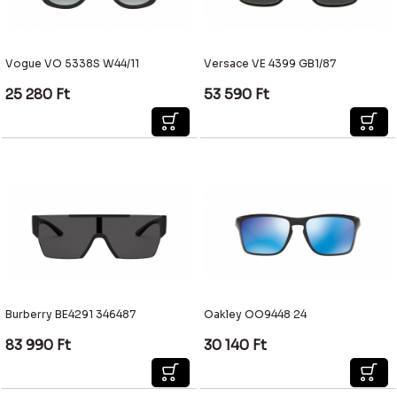
Vogue VO 5338S W44/11
Versace VE 4399 GB1/87
25 280
Ft
53 590
Ft
Burberry BE4291 346487
Oakley OO9448 24
83 990
Ft
30 140
Ft