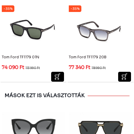
-35%
-35%
Tom Ford TF1179 01N
Tom Ford TF1179 20B
74 090
Ft
77 340
Ft
113 990
Ft
118 990
Ft
MÁSOK EZT IS VÁLASZTOTTÁK