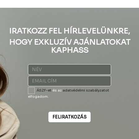
IRATKOZZ FEL HÍRLEVELÜNKRE,
HOGY EXKLUZÍV AJÁNLATOKAT
KAPHASS
ÁSZF-et
és az
adatvédelmi szabályzatot
elfogadom.
FELIRATKOZÁS