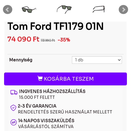
Tom Ford TF1179 01N
74 090
Ft
-35%
113 990
Ft
Mennyiség
KOSÁRBA TESZEM
INGYENES HÁZHOZSZÁLLÍTÁS
15.000 FT FELETT
2-3 ÉV GARANCIA
RENDELTETÉS SZERŰ HASZNÁLAT MELLETT
14 NAPOS VISSZAKÜLDÉS
VÁSÁRLÁSTÓL SZÁMÍTVA