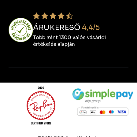
ÁRUKERESŐ
4,4/5
Több mint 1300 valós vásárlói
értékelés alapján