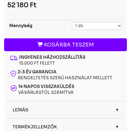
52 180
Ft
Mennyiség
KOSÁRBA TESZEM
INGYENES HÁZHOZSZÁLLÍTÁS
15.000 FT FELETT
2-3 ÉV GARANCIA
RENDELTETÉS SZERŰ HASZNÁLAT MELLETT
14 NAPOS VISSZAKÜLDÉS
VÁSÁRLÁSTÓL SZÁMÍTVA
LEÍRÁS
A Versace VE 4409 108/73 napszemüveg dizájnja
TERMÉKJELLEMZŐK
összetéveszthetetlen, és tükrözi a márka