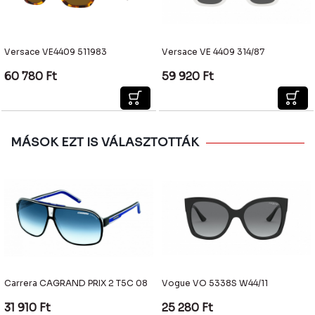
Versace VE4409 511983
Versace VE 4409 314/87
60 780
Ft
59 920
Ft
MÁSOK EZT IS VÁLASZTOTTÁK
Carrera CAGRAND PRIX 2 T5C 08
Vogue VO 5338S W44/11
31 910
Ft
25 280
Ft