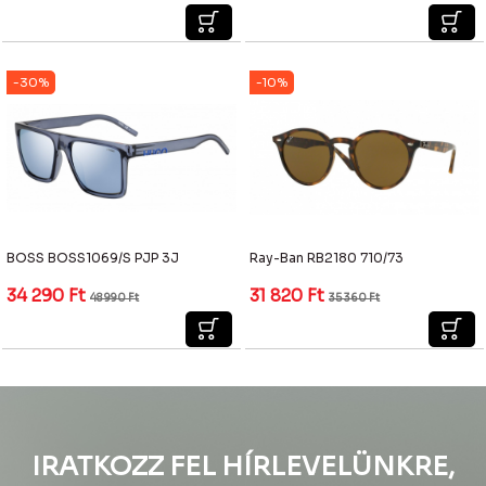
-30%
-10%
BOSS BOSS1069/S PJP 3J
Ray-Ban RB2180 710/73
34 290
Ft
31 820
Ft
48 990
Ft
35 360
Ft
IRATKOZZ FEL HÍRLEVELÜNKRE,