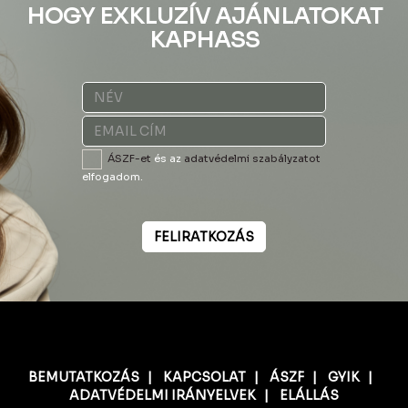
HOGY EXKLUZÍV AJÁNLATOKAT
KAPHASS
ÁSZF-et
és az
adatvédelmi szabályzatot
elfogadom.
FELIRATKOZÁS
BEMUTATKOZÁS
|
KAPCSOLAT
|
ÁSZF
|
GYIK
|
ADATVÉDELMI IRÁNYELVEK
|
ELÁLLÁS