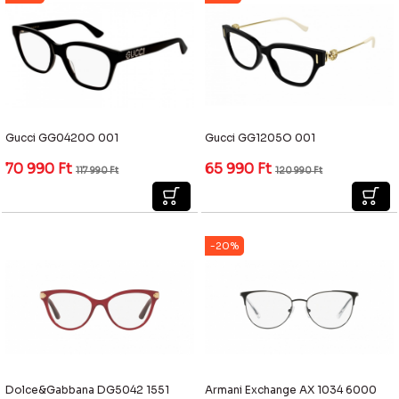
Gucci GG0420O 001
Gucci GG1205O 001
70 990
Ft
65 990
Ft
117 990
Ft
120 990
Ft
-20%
Dolce&Gabbana DG5042 1551
Armani Exchange AX 1034 6000