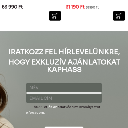
63 990
Ft
31 190
Ft
38 990
Ft
IRATKOZZ FEL HÍRLEVELÜNKRE,
HOGY EXKLUZÍV AJÁNLATOKAT
KAPHASS
ÁSZF-et
és az
adatvédelmi szabályzatot
elfogadom.