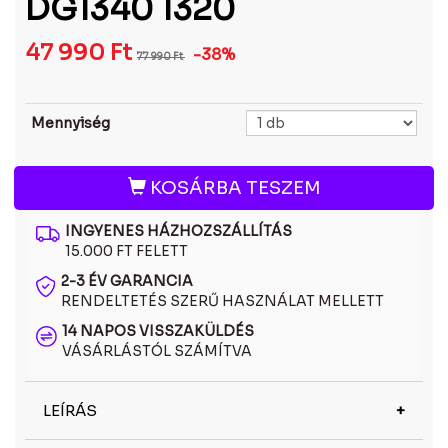
DG1340 1320
47 990
Ft
-38%
77 990
Ft
Mennyiség
KOSÁRBA TESZEM
INGYENES HÁZHOZSZÁLLÍTÁS
15.000 FT FELETT
2-3 ÉV GARANCIA
RENDELTETÉS SZERŰ HASZNÁLAT MELLETT
14 NAPOS VISSZAKÜLDÉS
VÁSÁRLÁSTÓL SZÁMÍTVA
LEÍRÁS