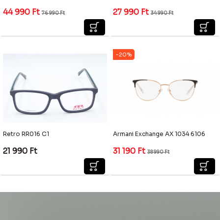
44 990
Ft
27 990
Ft
76 990
Ft
34 990
Ft
-20%
Retro RR016 C1
Armani Exchange AX 1034 6106
21 990
Ft
31 190
Ft
38 990
Ft