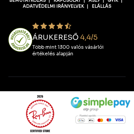
BEMUTATKOZÁS
|
KAPCSOLAT
|
ÁSZF
|
GYIK
|
ADATVÉDELMI IRÁNYELVEK
|
ELÁLLÁS
ÁRUKERESŐ
4,4/5
Több mint 1300 valós vásárlói
értékelés alapján