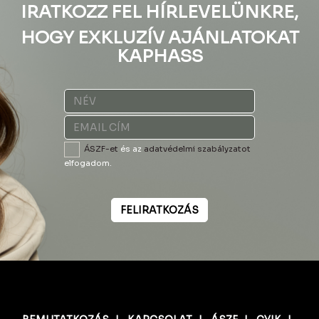
IRATKOZZ FEL HÍRLEVELÜNKRE,
HOGY EXKLUZÍV AJÁNLATOKAT
KAPHASS
ÁSZF-et
és az
adatvédelmi szabályzatot
elfogadom.
FELIRATKOZÁS