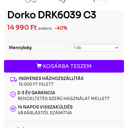
Dorko DRK6039 C3
14 990
Ft
-40%
24 990
Ft
Mennyiség
KOSÁRBA TESZEM
INGYENES HÁZHOZSZÁLLÍTÁS
15.000 FT FELETT
2-3 ÉV GARANCIA
RENDELTETÉS SZERŰ HASZNÁLAT MELLETT
14 NAPOS VISSZAKÜLDÉS
VÁSÁRLÁSTÓL SZÁMÍTVA