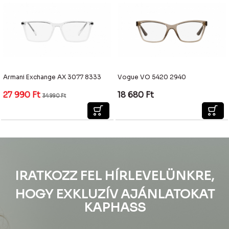
Armani Exchange AX 3077 8333
Vogue VO 5420 2940
27 990
Ft
18 680
Ft
34 990
Ft
IRATKOZZ FEL HÍRLEVELÜNKRE,
HOGY EXKLUZÍV AJÁNLATOKAT
KAPHASS