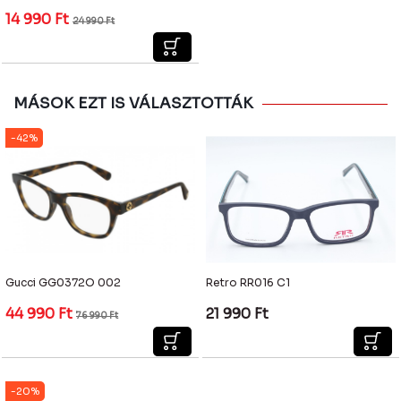
14 990
Ft
24 990
Ft
MÁSOK EZT IS VÁLASZTOTTÁK
-42%
Gucci GG0372O 002
Retro RR016 C1
44 990
Ft
21 990
Ft
76 990
Ft
-20%