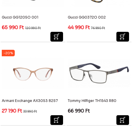
Gucci GG1205O 001
Gucci GG0372O 002
65 990
Ft
44 990
Ft
120 990
Ft
76 990
Ft
-20%
Armani Exchange AX3053 8257
Tommy Hilfiger TH1543 R80
27 190
Ft
66 990
Ft
33 990
Ft