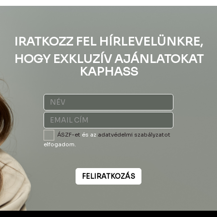
IRATKOZZ FEL HÍRLEVELÜNKRE,
HOGY EXKLUZÍV AJÁNLATOKAT
KAPHASS
ÁSZF-et
és az
adatvédelmi szabályzatot
elfogadom.
FELIRATKOZÁS