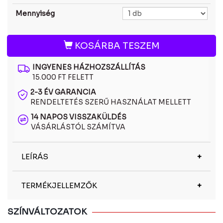
Mennyiség
KOSÁRBA TESZEM
INGYENES HÁZHOZSZÁLLÍTÁS
15.000 FT FELETT
2-3 ÉV GARANCIA
RENDELTETÉS SZERŰ HASZNÁLAT MELLETT
14 NAPOS VISSZAKÜLDÉS
VÁSÁRLÁSTÓL SZÁMÍTVA
LEÍRÁS
A Gucci GG1092OA 002 optikai keret a divat és a
TERMÉKJELLEMZŐK
funkcionalitás kifinomult ötvözete, amely a
márkára jellemző luxust és részletgazdag
kidolgozást hordozza magán. Letisztult, mégis
Márka
Gucci
SZÍNVÁLTOZATOK
karakteres formái és prémium anyagai a modern