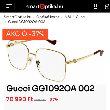
SmartOptika.hu
Optikai keret
Női
Gucci
Gucci GG1092OA 002
AKCIÓ -37%
Gucci GG1092OA 002
70 990
Ft
-37%
111 990
Ft