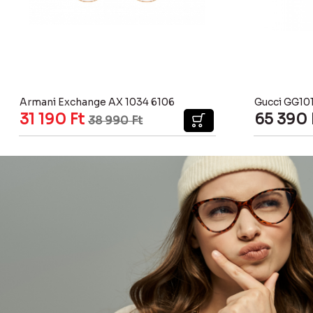
Armani Exchange AX 1034 6106
Gucci GG10
31 190
Ft
65 390
38 990
Ft