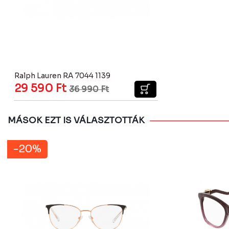
Ralph Lauren RA 7044 1139
29 590
Ft
36 990
Ft
MÁSOK EZT IS VÁLASZTOTTÁK
-20%