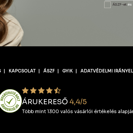
ÁSZF-et
és
S
|
KAPCSOLAT
|
ÁSZF
|
GYIK
|
ADATVÉDELMI IRÁNYE
ÁRUKERESŐ
4,4/5
Több mint 1300 valós vásárlói értékelés alapjá