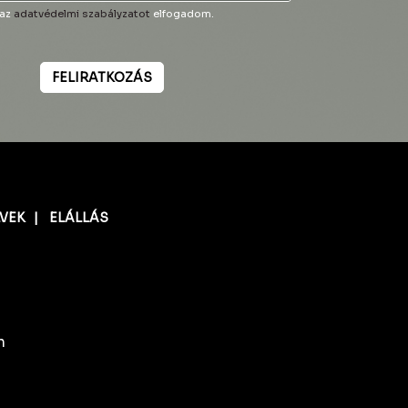
 az
adatvédelmi szabályzatot
elfogadom.
FELIRATKOZÁS
LVEK
|
ELÁLLÁS
n