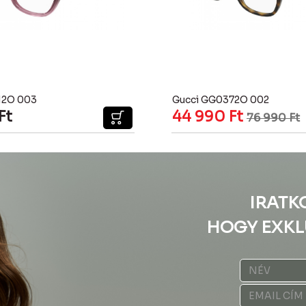
12O 003
Gucci GG0372O 002
Ft
44 990
Ft
76 990
Ft
IRATK
HOGY EXKL