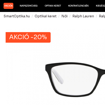
AKCIÓK
NAPSZEMÜVEG
OPTIKAI KERET
KONTAKTLENCSÉK
KIEGÉS
SmartOptika.hu
Optikai keret
Női
Ralph Lauren
Ral
AKCIÓ -20%