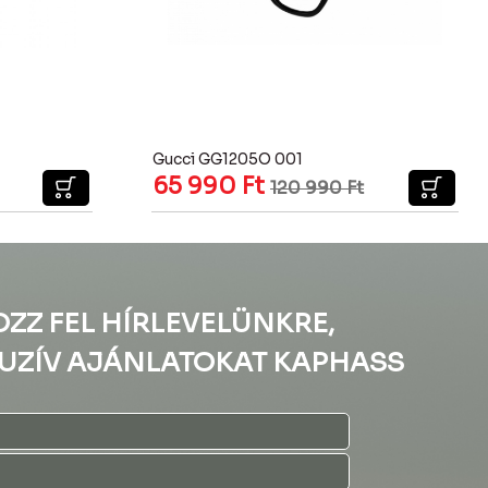
Gucci GG1205O 001
65 990
Ft
120 990
Ft
OZZ FEL HÍRLEVELÜNKRE,
UZÍV AJÁNLATOKAT KAPHASS