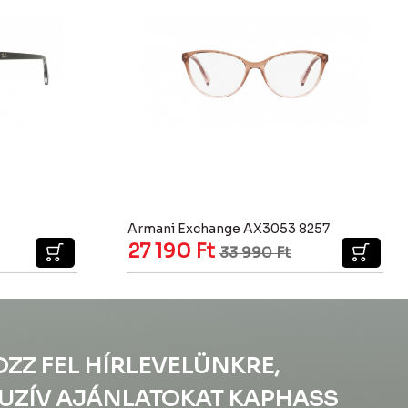
Armani Exchange AX3053 8257
27 190
Ft
33 990
Ft
OZZ FEL HÍRLEVELÜNKRE,
UZÍV AJÁNLATOKAT KAPHASS