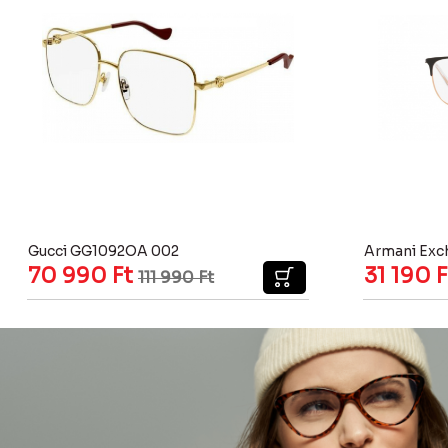
Gucci GG1092OA 002
Armani Exc
70 990
Ft
31 190
F
111 990
Ft