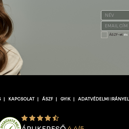
ÁSZF-et
és
S
|
KAPCSOLAT
|
ÁSZF
|
GYIK
|
ADATVÉDELMI IRÁNYE