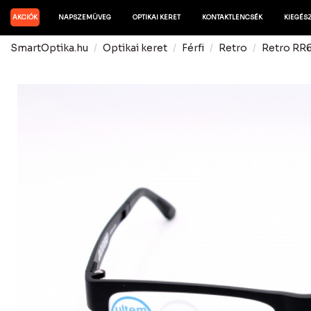
AKCIÓK
NAPSZEMÜVEG
OPTIKAI KERET
KONTAKTLENCSÉK
KIEGÉS
SmartOptika.hu
Optikai keret
Férfi
Retro
Retro RR