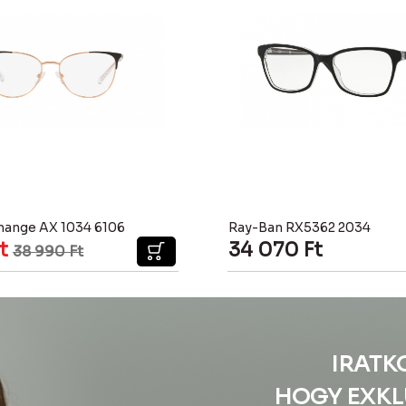
hange AX 1034 6106
Ray-Ban RX5362 2034
t
34 070
Ft
38 990
Ft
IRATK
HOGY EXKL