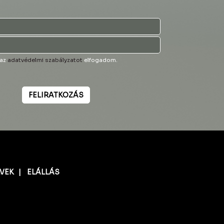
 az
adatvédelmi szabályzatot
elfogadom.
FELIRATKOZÁS
LVEK
|
ELÁLLÁS