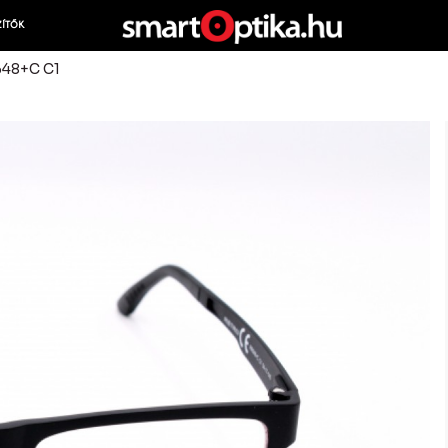
ZÍTŐK
648+C C1