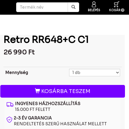
BELÉPÉS
KOSÁR
0
Retro RR648+C C1
26 990
Ft
Mennyiség
KOSÁRBA TESZEM
INGYENES HÁZHOZSZÁLLÍTÁS
15.000 FT FELETT
2-3 ÉV GARANCIA
RENDELTETÉS SZERŰ HASZNÁLAT MELLETT