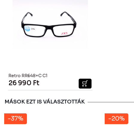
Retro RR648+C C1
26 990
Ft
MÁSOK EZT IS VÁLASZTOTTÁK
-37%
-20%