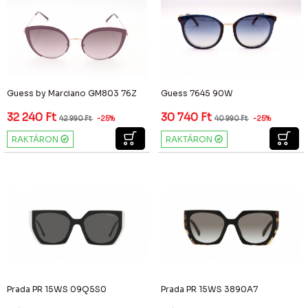
Guess by Marciano GM803 76Z
Guess 7645 90W
32 240
Ft
30 740
Ft
42 990
Ft
-25%
40 990
Ft
-25%
RAKTÁRON
RAKTÁRON
Prada PR 15WS 09Q5S0
Prada PR 15WS 3890A7