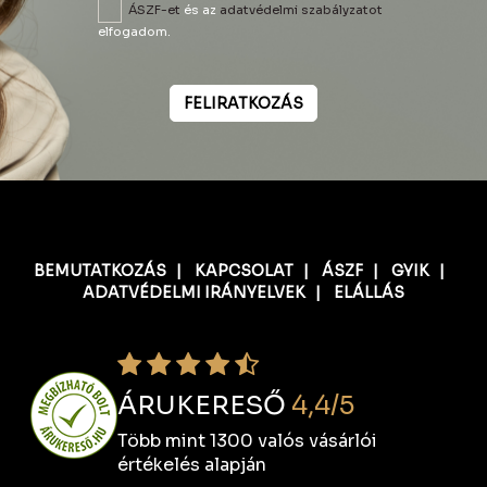
ÁSZF-et
és az
adatvédelmi szabályzatot
elfogadom.
FELIRATKOZÁS
BEMUTATKOZÁS
|
KAPCSOLAT
|
ÁSZF
|
GYIK
|
ADATVÉDELMI IRÁNYELVEK
|
ELÁLLÁS
ÁRUKERESŐ
4,4/5
Több mint 1300 valós vásárlói
értékelés alapján