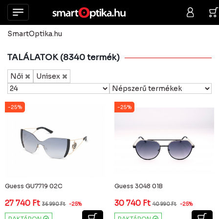
SmartOptika.hu
TALÁLATOK (8340 termék)
Női
Unisex
-25%
-25%
Guess GU7719 02C
Guess 3048 01B
27 740
Ft
30 740
Ft
36 990
Ft
-25%
40 990
Ft
-25%
RAKTÁRON
RAKTÁRON