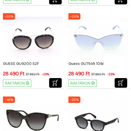
-25%
-25%
GUESS GU9200 52F
Guess GU7549 10W
28 490
Ft
28 490
Ft
37 990
Ft
-25%
37 990
Ft
-25%
RAKTÁRON
RAKTÁRON
-45%
-25%