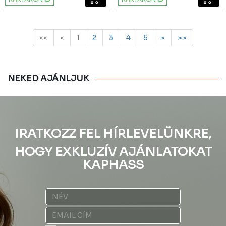
<<
<
1
2
3
4
5
>
>>
NEKED AJÁNLJUK
IRATKOZZ FEL HÍRLEVELÜNKRE,
HOGY EXKLUZÍV AJÁNLATOKAT
KAPHASS