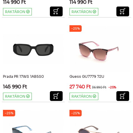
114 990
Ft
114 990
Ft
RAKTÁRON
RAKTÁRON
-25%
Prada PR 17WS 1AB5S0
Guess GU7779 72U
145 990
Ft
27 740
Ft
36 990
Ft
-25%
RAKTÁRON
RAKTÁRON
-25%
-25%