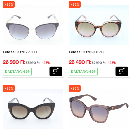
-25%
-25%
Guess GU7572 01B
Guess GU7591 52G
26 990
Ft
28 490
Ft
35 990
Ft
-25%
37 990
Ft
-25%
RAKTÁRON
RAKTÁRON
-25%
-25%