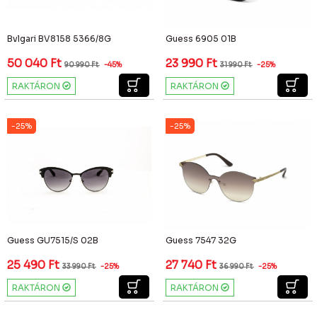
Bvlgari BV8158 5366/8G
Guess 6905 01B
50 040
Ft
23 990
Ft
90 990
Ft
-45%
31 990
Ft
-25%
RAKTÁRON
RAKTÁRON
-25%
-25%
Guess GU7515/S 02B
Guess 7547 32G
25 490
Ft
27 740
Ft
33 990
Ft
-25%
36 990
Ft
-25%
RAKTÁRON
RAKTÁRON