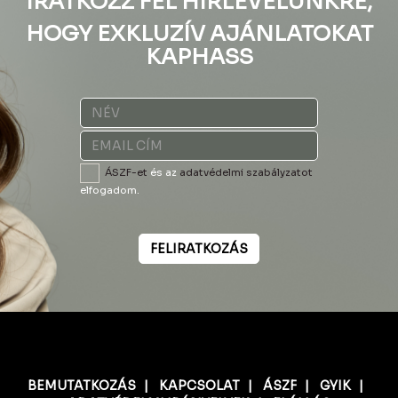
IRATKOZZ FEL HÍRLEVELÜNKRE,
HOGY EXKLUZÍV AJÁNLATOKAT
KAPHASS
ÁSZF-et
és az
adatvédelmi szabályzatot
elfogadom.
FELIRATKOZÁS
BEMUTATKOZÁS
|
KAPCSOLAT
|
ÁSZF
|
GYIK
|