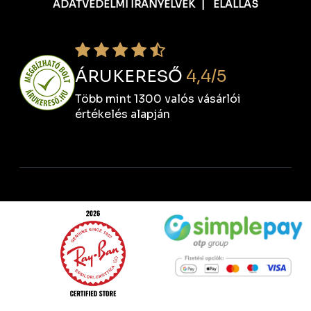
ADATVÉDELMI IRÁNYELVEK
|
ELÁLLÁS
ÁRUKERESŐ
4,4/5
Több mint 1300 valós vásárlói
értékelés alapján