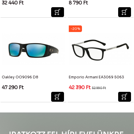
32 440
Ft
8 790
Ft
-20%
Oakley OO9096 D8
Emporio Armani EA3069 5063
47 290
Ft
42 390
Ft
52 990
Ft