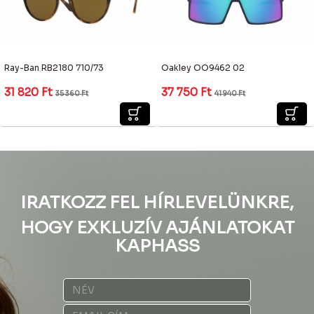
Ray-Ban RB2180 710/73
Oakley OO9462 02
31 820
Ft
37 750
Ft
35 360
Ft
41 940
Ft
IRATKOZZ FEL HÍRLEVELÜNKRE,
HOGY EXKLUZÍV AJÁNLATOKAT
KAPHASS