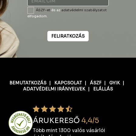
ÁSZF-et
és az
adatvédelmi szabályzatot
elfogadom.
FELIRATKOZÁS
BEMUTATKOZÁS
|
KAPCSOLAT
|
ÁSZF
|
GYIK
|
ADATVÉDELMI IRÁNYELVEK
|
ELÁLLÁS
ÁRUKERESŐ
4,4/5
Több mint 1300 valós vásárlói