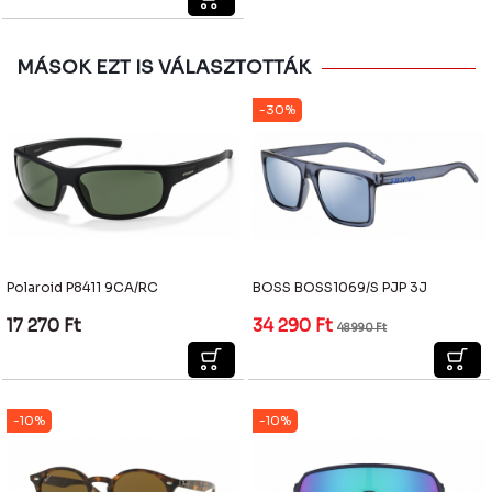
MÁSOK EZT IS VÁLASZTOTTÁK
-30%
Polaroid P8411 9CA/RC
BOSS BOSS1069/S PJP 3J
17 270
Ft
34 290
Ft
48 990
Ft
-10%
-10%