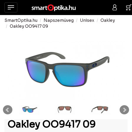
SmartOptika.hu
Napszemüveg
Unisex
Oakley
Oakley OO9417 09
Oakley OO9417 09