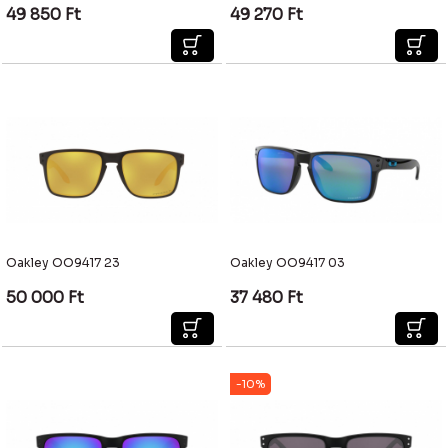
49 850
Ft
49 270
Ft
Oakley OO9417 23
Oakley OO9417 03
50 000
Ft
37 480
Ft
-10%