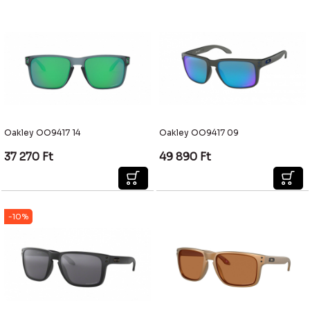
Oakley OO9417 14
Oakley OO9417 09
37 270
Ft
49 890
Ft
-10%