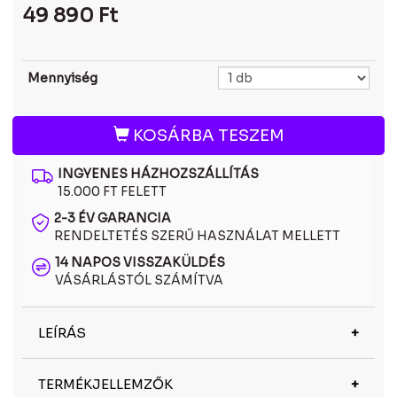
49 890
Ft
Mennyiség
KOSÁRBA TESZEM
INGYENES HÁZHOZSZÁLLÍTÁS
15.000 FT FELETT
2-3 ÉV GARANCIA
RENDELTETÉS SZERŰ HASZNÁLAT MELLETT
14 NAPOS VISSZAKÜLDÉS
VÁSÁRLÁSTÓL SZÁMÍTVA
LEÍRÁS
Az Oakley OO9417 09 polarizált tükrös lencsés
TERMÉKJELLEMZŐK
napszemüveg a tükrös lencsék előnyeit kombinálja