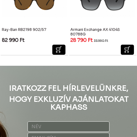
Ray-Ban RB2198 902/57
Armani Exchange AX 4104S
80788G
82 990
Ft
28 790
Ft
35 990
Ft
IRATKOZZ FEL HÍRLEVELÜNKRE,
HOGY EXKLUZÍV AJÁNLATOKAT
KAPHASS