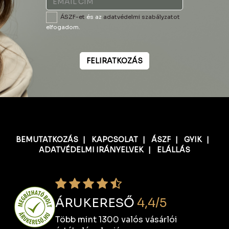
ÁSZF-et
és az
adatvédelmi szabályzatot
elfogadom.
FELIRATKOZÁS
BEMUTATKOZÁS
|
KAPCSOLAT
|
ÁSZF
|
GYIK
|
ADATVÉDELMI IRÁNYELVEK
|
ELÁLLÁS
ÁRUKERESŐ
4,4/5
Több mint 1300 valós vásárlói