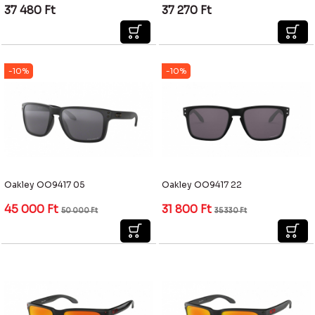
37 480
Ft
37 270
Ft
-10%
-10%
Oakley OO9417 05
Oakley OO9417 22
45 000
Ft
31 800
Ft
50 000
Ft
35 330
Ft