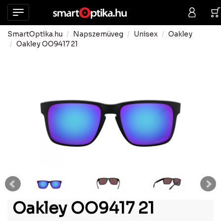
SmartOptika.hu
Napszemüveg
Unisex
Oakley
Oakley OO9417 21
Oakley OO9417 21