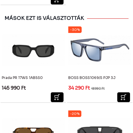
MÁSOK EZT IS VÁLASZTOTTÁK
-30%
Prada PR 17WS 1AB5S0
BOSS BOSS1069/S PJP 3J
145 990
Ft
34 290
Ft
48 990
Ft
-20%