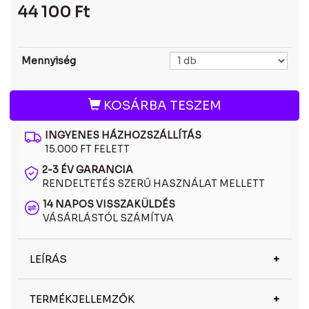
44 100
Ft
Mennyiség
KOSÁRBA TESZEM
INGYENES HÁZHOZSZÁLLÍTÁS
15.000 FT FELETT
2-3 ÉV GARANCIA
RENDELTETÉS SZERŰ HASZNÁLAT MELLETT
14 NAPOS VISSZAKÜLDÉS
VÁSÁRLÁSTÓL SZÁMÍTVA
LEÍRÁS
Az Oakley OO9417 21 polarizált napszemüveg a
TERMÉKJELLEMZŐK
látáskomfortot és a teljesítményt egyesíti. A