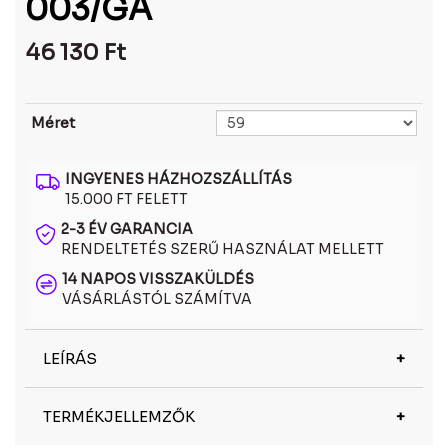
003/GA
46 130
Ft
Méret
INGYENES HÁZHOZSZÁLLÍTÁS
15.000 FT FELETT
2-3 ÉV GARANCIA
RENDELTETÉS SZERŰ HASZNÁLAT MELLETT
14 NAPOS VISSZAKÜLDÉS
VÁSÁRLÁSTÓL SZÁMÍTVA
LEÍRÁS
A Ray-Ban RBR0101S 003/GA napszemüveg a
TERMÉKJELLEMZŐK
klasszikus és a modern dizájn tökéletes
egyensúlyát kínálja. A Ray-Ban a világ egyik