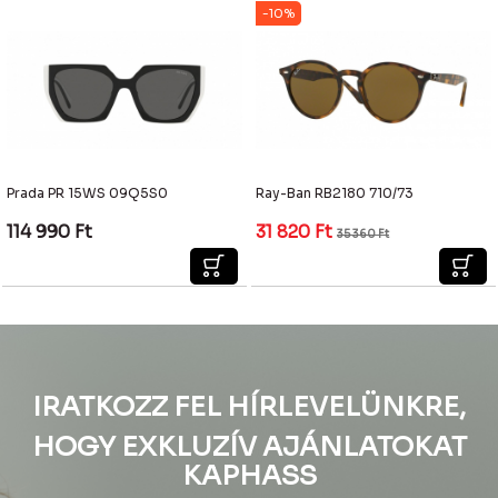
-10%
Prada PR 15WS 09Q5S0
Ray-Ban RB2180 710/73
114 990
Ft
31 820
Ft
35 360
Ft
IRATKOZZ FEL HÍRLEVELÜNKRE,
HOGY EXKLUZÍV AJÁNLATOKAT
KAPHASS