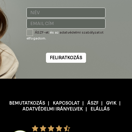
ÁSZF-et
és az
adatvédelmi szabályzatot
elfogadom.
FELIRATKOZÁS
BEMUTATKOZÁS
|
KAPCSOLAT
|
ÁSZF
|
GYIK
|
ADATVÉDELMI IRÁNYELVEK
|
ELÁLLÁS