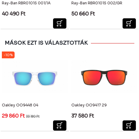
Ray-Ban RBR0101S 001/1A
Ray-Ban RBR0101S 002/GR
40 490
Ft
50 660
Ft
MÁSOK EZT IS VÁLASZTOTTÁK
-10%
Oakley OO9448 04
Oakley OO9417 29
29 860
Ft
37 580
Ft
33 180
Ft