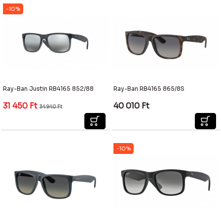
-10%
Ray-Ban Justin RB4165 852/88
Ray-Ban RB4165 865/8S
31 450
Ft
40 010
Ft
34 940
Ft
-10%