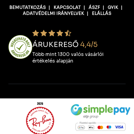
BEMUTATKOZÁS
|
KAPCSOLAT
|
ÁSZF
|
GYIK
|
ADATVÉDELMI IRÁNYELVEK
|
ELÁLLÁS
ÁRUKERESŐ
4,4/5
Több mint 1300 valós vásárlói
értékelés alapján