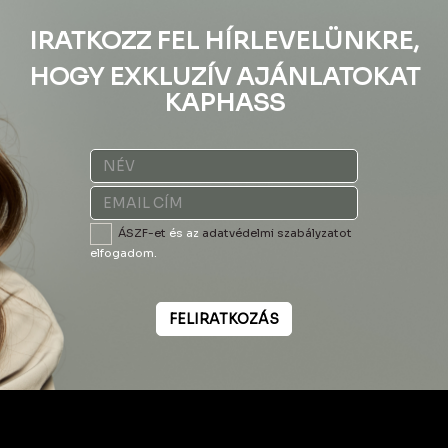
IRATKOZZ FEL HÍRLEVELÜNKRE,
HOGY EXKLUZÍV AJÁNLATOKAT
KAPHASS
ÁSZF-et
és az
adatvédelmi szabályzatot
elfogadom.
FELIRATKOZÁS