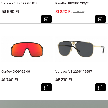
Versace VE 4399 GB1/87
Ray-Ban RB2180 710/73
53 590
Ft
31 820
Ft
35 360
Ft
Oakley OO9462 09
Versace VE 2238 143687
41 740
Ft
48 310
Ft