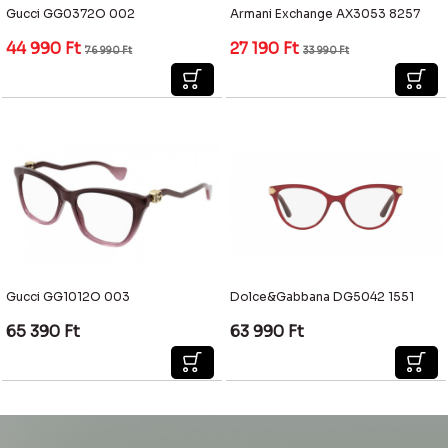
Gucci GG0372O 002
Armani Exchange AX3053 8257
44 990
Ft
27 190
Ft
76 990
Ft
33 990
Ft
Gucci GG1012O 003
Dolce&Gabbana DG5042 1551
65 390
Ft
63 990
Ft