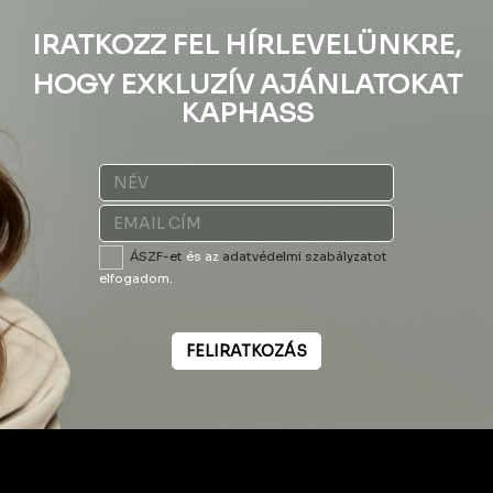
IRATKOZZ FEL HÍRLEVELÜNKRE,
HOGY EXKLUZÍV AJÁNLATOKAT
KAPHASS
ÁSZF-et
és az
adatvédelmi szabályzatot
elfogadom.
FELIRATKOZÁS