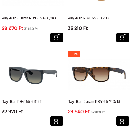
Ray-Ban Justin RB4165 601/8G
Ray-Ban RB4165 681413
28 670
Ft
33 210
Ft
31 860
Ft
-10%
Ray-Ban RB4165 681311
Ray-Ban Justin RB4165 710/13
32 970
Ft
29 540
Ft
32 820
Ft