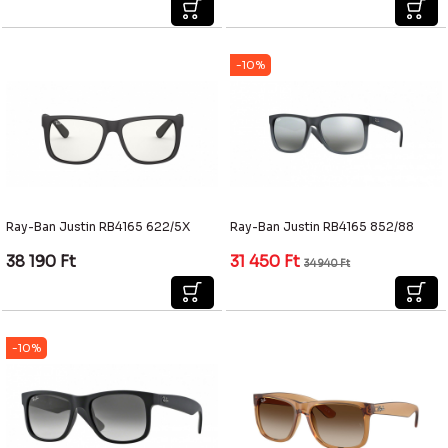
-10%
Ray-Ban Justin RB4165 622/5X
Ray-Ban Justin RB4165 852/88
38 190
Ft
31 450
Ft
34 940
Ft
-10%