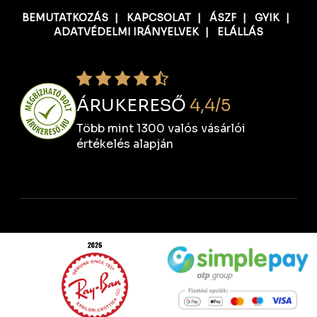
BEMUTATKOZÁS
|
KAPCSOLAT
|
ÁSZF
|
GYIK
|
ADATVÉDELMI IRÁNYELVEK
|
ELÁLLÁS
ÁRUKERESŐ
4,4/5
Több mint 1300 valós vásárlói
értékelés alapján