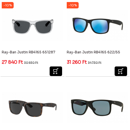
-10%
-10%
Ray-Ban Justin RB4165 651287
Ray-Ban Justin RB4165 622/55
27 840
Ft
31 260
Ft
30 930
Ft
34 730
Ft