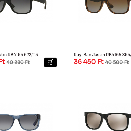
stin RB4165 622/T3
Ray-Ban Justin RB4165 865
Ft
36 450
Ft
40 280
Ft
40 500
Ft