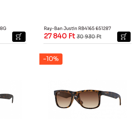
/8G
Ray-Ban Justin RB4165 651287
27 840
Ft
30 930
Ft
-10%