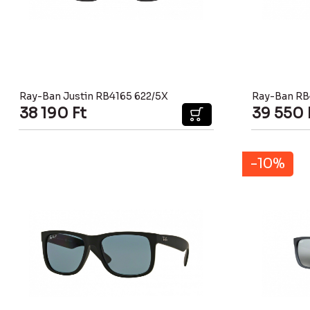
Ray-Ban Justin RB4165 622/5X
Ray-Ban RB
38 190
Ft
39 550
-10%