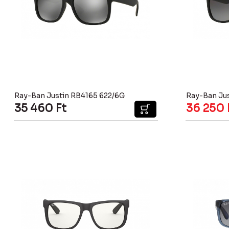
Ray-Ban Justin RB4165 622/6G
Ray-Ban Ju
35 460
Ft
36 250