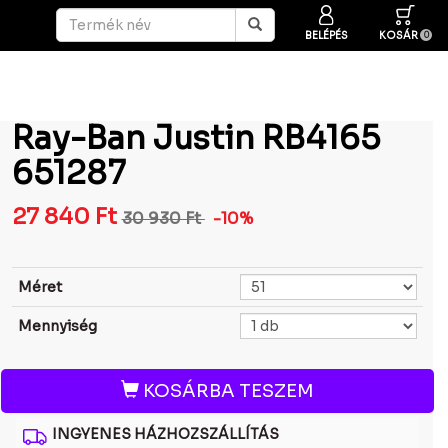
BELÉPÉS
KOSÁR
0
Ray-Ban Justin RB4165
651287
27 840
Ft
30 930
Ft
-10%
Méret
Mennyiség
KOSÁRBA TESZEM
INGYENES HÁZHOZSZÁLLÍTÁS