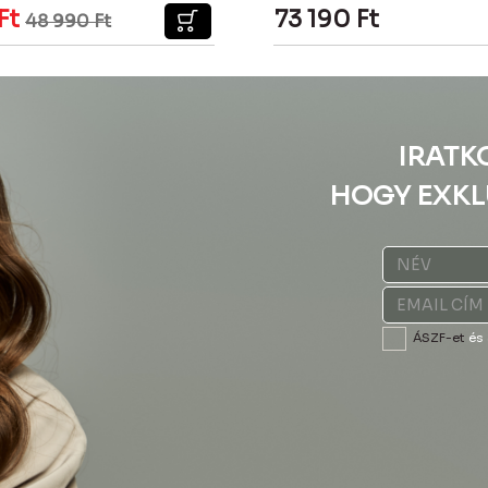
Ft
73 190
Ft
48 990
Ft
IRATK
HOGY EXKL
ÁSZF-et
és