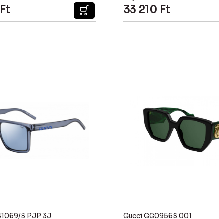
Ft
33 210
Ft
1069/S PJP 3J
Gucci GG0956S 001