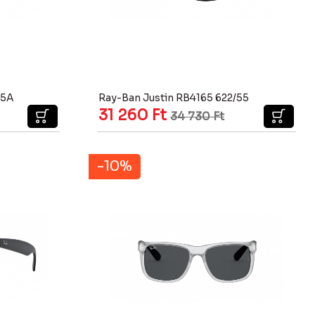
/5A
Ray-Ban Justin RB4165 622/55
31 260
Ft
34 730
Ft
-10%