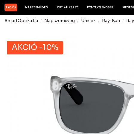
AKCIÓK
NAPSZEMÜVEG
OPTIKAI KERET
KONTAKTLENCSÉK
KIEGÉS
SmartOptika.hu
Napszemüveg
Unisex
Ray-Ban
Ray
AKCIÓ -10%