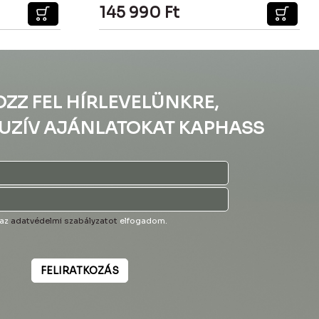
145 990
Ft
OZZ FEL HÍRLEVELÜNKRE,
UZÍV AJÁNLATOKAT KAPHASS
 az
adatvédelmi szabályzatot
elfogadom.
FELIRATKOZÁS