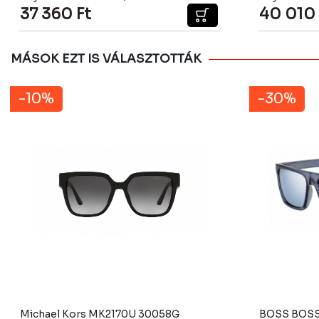
37 360
Ft
40 010
MÁSOK EZT IS VÁLASZTOTTÁK
-10%
-30%
Michael Kors MK2170U 30058G
BOSS BOSS