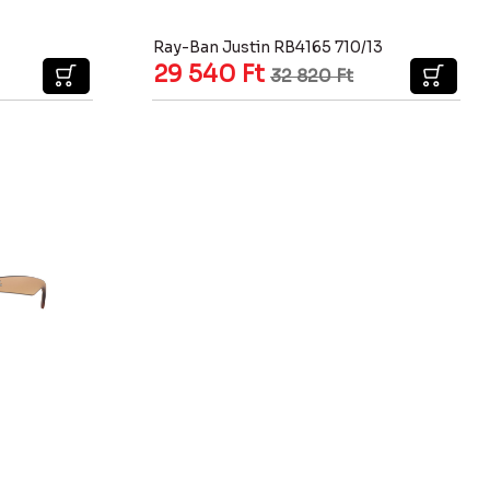
Ray-Ban Justin RB4165 710/13
29 540
Ft
32 820
Ft