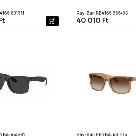
4165 681311
Ray-Ban RB4165 865/8S
Ft
40 010
Ft
4165 865/87
Ray-Ban RB4165 681413