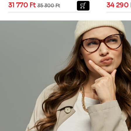
31 770
Ft
34 290
35 300
Ft