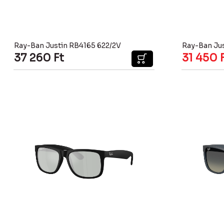
Ray-Ban Justin RB4165 622/2V
Ray-Ban Ju
37 260
Ft
31 450