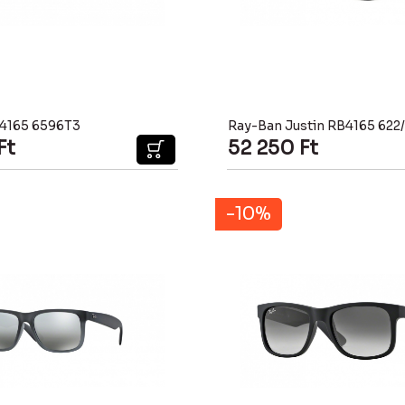
4165 6596T3
Ray-Ban Justin RB4165 622
Ft
52 250
Ft
-10%