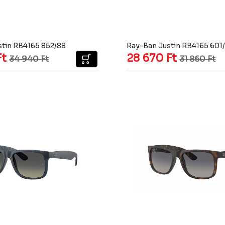
stin RB4165 852/88
Ray-Ban Justin RB4165 601
Ft
28 670
Ft
34 940
Ft
31 860
Ft