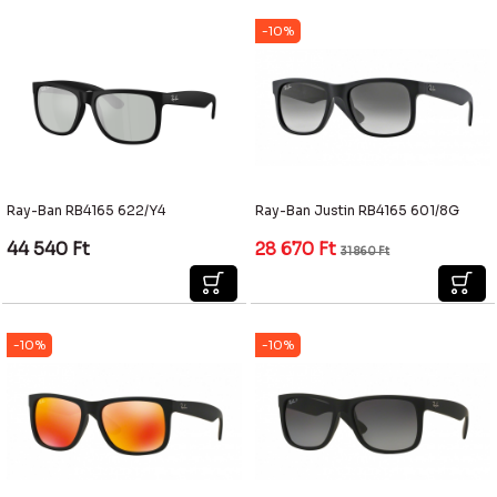
-10%
Ray-Ban RB4165 622/Y4
Ray-Ban Justin RB4165 601/8G
44 540
Ft
28 670
Ft
31 860
Ft
-10%
-10%