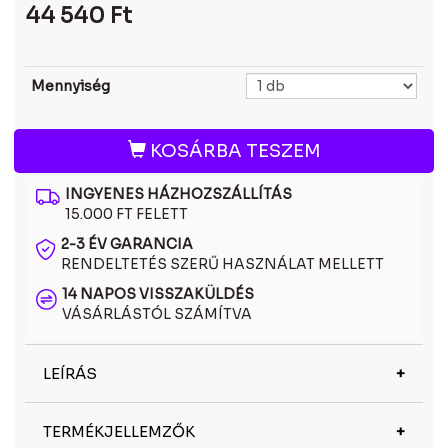
44 540
Ft
Mennyiség
KOSÁRBA TESZEM
INGYENES HÁZHOZSZÁLLÍTÁS
15.000 FT FELETT
2-3 ÉV GARANCIA
RENDELTETÉS SZERŰ HASZNÁLAT MELLETT
14 NAPOS VISSZAKÜLDÉS
VÁSÁRLÁSTÓL SZÁMÍTVA
LEÍRÁS
A Ray-Ban RB4165 622/Y4 polarizált napszemüveg
TERMÉKJELLEMZŐK
a funkcionalitást és a stílust ötvözi. A polarizált