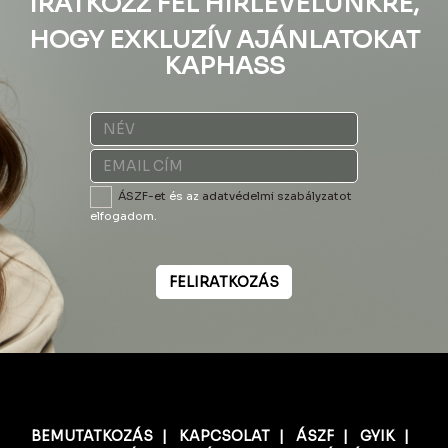
IRATKOZZ FEL HÍRLEVELÜNKRE,
HOGY EXKLUZÍV AJÁNLATOKAT
KAPHASS
ÁSZF-et
és az
adatvédelmi szabályzatot
elfogadom.
FELIRATKOZÁS
BEMUTATKOZÁS
|
KAPCSOLAT
|
ÁSZF
|
GYIK
|