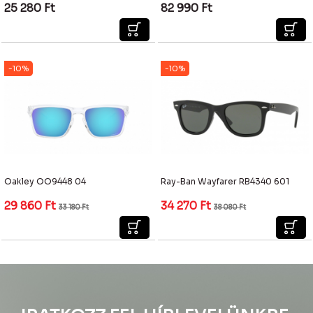
25 280
Ft
82 990
Ft
-10%
-10%
Oakley OO9448 04
Ray-Ban Wayfarer RB4340 601
29 860
Ft
34 270
Ft
33 180
Ft
38 080
Ft